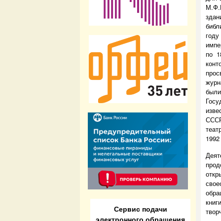
М.Ф.
зда
библ
году
импе
по 1
конт
про
журн
был
Госу
изве
СССР
теат
1992
Дея
про
откр
свое
обра
книг
Сервис подачи
твор
электронного обращения