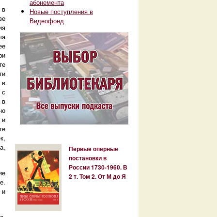
абонемента
 в
Новые поступления в
ве
Видеофонд
ия
ча
ее
р
и
те
ти
 в
 с
 в
но
 и
те
к,
а,
Первые оперные
постановки в
России 1730-1960. В
ие
2 т. Том 2. От М до Я
е.
 и
а,