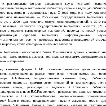
 и разнообразие фондов, расширение круга читателей позволи
бразовать главную театральную библиотеку страны в ведущую библиоте
ере искусства и гуманитарных наук. С 1992 года она получила нов
иальное наименование — Российская государственная библиотека 
сству, с 2009 года изменила статус, став общедоступной, с 2010 го
т название Российской государственной библиотеки искусств (РГБИ
вное внедрение компьютерных технологий, переход на новый урове
орматизации сделали библиотеку информационным, научн
ультативным центром по проблемам искусства и позволили ей отвеча
е широкому кругу культурных и научных запросов.
ы библиотеки насчитывают более 2 миллионов единиц хранения: кни
алов, газет, газетных вырезок, театральных программ, изобразительных
вных
материалов.
ову книжных фондов РГБИ составили ценнейшие дореволюционн
ания, поступившие из разных источников: личная библиотека перво
ектора А.А.Фомина, Государственный книжный фонд, библиоте
овского общества драматических писателей и композиторов, личн
иотека актера, режиссера и педагога А.П.Ленского, библиоте
графированных пьес Е.С.Рассохиной, прокатные театральные библиоте
Камского и П.А.Соколова-Жамсона, многочисленные пожертвован
елей Малого театра, представителей науки и искусства 1920-х годо
удников библиотеки. Позже в фонд влились издания из театрально