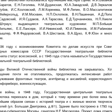
Баратов, Е.Н.Гоголева, Н.М.Дудинская, Ю.А.Завадский, Д.В.Зеркалов
Зубов, И.С.Козловский, Л.М.Коренева, М.Ф.Лепин, В.О.Массалитинов
Мейерхольд, И.М.Москвин, Н.П.Охлопков, В.Н.Пашенная, А.Д.Попо
Садовский, И.Я.Судаков, А.К.Тарасова, Е.Д.Турчанинова, Н.П.Хмеле
.Штраух; выдающиеся театральные художники: М.П.Бобыше
Вильямс, Е.Е.Лансере, И.И.Нивинский, Ю.И.Пименов, И.М.Рабинови
Тышлер, Ф.Ф.Федоровский, В.А.Шестаков, В.А.Щуко, К.Ф.Юон и мног
ие.
36 году с возникновением Комитета по делам искусств при Сове
одных комиссаров СССР
Государственная театральная библиоте
чила статус всесоюзной, а с 1945 года стала называться Государственн
ральной театральной библиотекой.
ды Великой Отечественной войны библиотека не закрывалась. Хо
щение почти не отапливалось, продолжалась интенсивная работ
уживание фронтовых театров, агитбригад и ансамблей, корреспондент
нформбюро, военнослужащих.
е войны, в 1948 году, Государственная центральная театральн
иотека переехала в дом, который к тому времени уже более века б
ейшим образом связан с историей театра и с жизнью многих творческ
елей (ул. Большая Дмитровка, д.8/1). Здание было построено в 1793 го
вице-губернатора Москвы, сенатора Н.Е.Мясоедова. Проект дома отмет