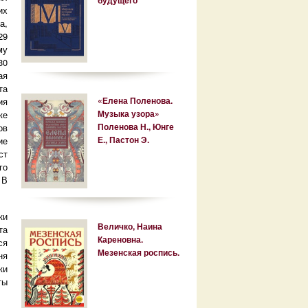
их
а,
29
му
30
ая
та
«Елена Поленова.
ия
Музыка узора»
ке
Поленова Н., Юнге
ов
Е., Пастон Э.
ие
ст
го
.
В
ки
Величко, Наина
та
Кареновна.
ся
Мезенская роспись.
ня
ки
ты