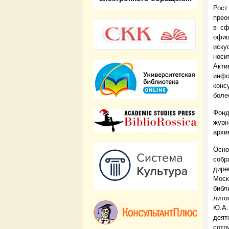
Рост
прео
в сф
офиц
иску
носи
Акти
инф
конс
боле
Фонд
журн
архи
Осн
собр
дир
Моск
библ
лито
Ю.А.
деят
сотр