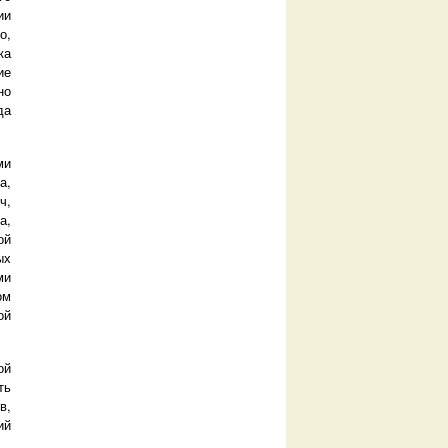
ии
о,
ка
ие
но
да
ми
а,
ч,
а,
ой
ых
ми
ом
ой
ой
ть
в,
ий