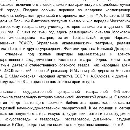
Казаков, включив его в свои знаменитые архитектурные альбомы лучш
ний города.
Позднее особняк перешел во владение коллекционер
иофила, собирателя рукописей
и старопечатных книг Ф.А.Толстого.
В 18
 дом на Большой Дмитровке поступил в казну и был передан Московско
раторскому театральному училищу,
которое занимало это здание с 18
863 год. С 1863 по 1948 год здесь размещались сначала Московск
ора императорских театров, затем Театральный отдел Наркома
свещения РСФСР, Управление академическими театрами, редакц
ала «Театр» и другие учреждения. Флигели дома на Большой Дмитров
и отведены под жилые квартиры администрации и артист
дарственного академического Большого театра
. Здесь жили так
стные деятели отечественного оперного театра, как
народный арти
 И.С.Козловский, оперный режиссер И.М.Лапицкий, директор Большо
ра Е.К.Малиновская, народная артистка СССР Н.А.Обухова и другие
 году здание было признано памятником архитектуры.
тельность Государственной центральной театральной библиоте
должила
театральную историю знаменитой московской усадьбы. С момен
ытия и до настоящего времени библиотека продолжает оставать
образной научно-художественной лабораторией. К ее помощи и сегод
щаются ведущие мастера искусств, художники театра и кино, художни
и, искусствоведы и театроведы, реставраторы, дизайнеры, студен
ческих ВУЗов, представители смежных с искусством специальностей.