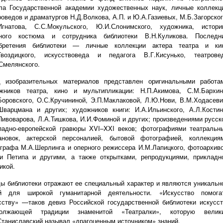
ла Государственной академии художественных наук, личные коллекц
роведов и драматургов Н.Д.Волкова, А.П. и Ю.А.Газиевых, М.Б.Загорског
Игнатова, С.С.Мокульского, Ю.И.Слонимского, художника, истори
ного костюма и сотрудника библиотеки В.Н.Куликова. Последн
обретения библиотеки — личные коллекции актера театра и ки
Гвоздицкого, искусствоведа и педагога В.Г.Кисунько, театрове
Смелянского.
 изобразительных материалов представлен оригинальными работа
жников театра, кино и мультипликации: Н.П.Акимова, С.М.Бархин
Боровского, О.С.Кручининой, Э.П.Маклаковой, Л.Ю.Нови, В.М.Ходасеви
Шварцмана и других; художников книги: И.А.Ильинского, А.Л.Костин
Пивоварова, Л.А.Тишкова, И.И.Фоминой и других; произведениями русск
падно-европейской гравюры XVI–XXI веков; фотографиями театральн
ановок, актерской персоналией, бытовой фотографией, коллекция
графа М.А.Шерлинга и оперного режиссера И.М.Лапицкого, фотоархив
и Петипа и другими, а также открытками, репродукциями, прикладн
икой.
ы библиотеки отражают ее специальный характер и являются уникальн
й для широкой гуманитарной деятельности. «Искусство помога
сству» —таков девиз Российской государственной библиотеки искусст
должающей традиции знаменитой «Театралки», которую велик
Станиславский называл «драгоценным источником» знаний.