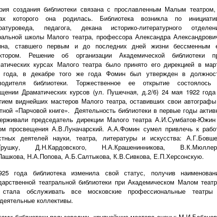
рия создания библиотеки связана с прославленным Малым театром,
рах которого она родилась.
Библиотека возникла
по инициати
ратуроведа, педагога, декана историко-литературного отделен
ральной школы Малого театра, профессора Александра Александрови
ина, ставшего первым и до последних дней жизни
бессменным 
ктором
.
Решение об организации Академической библиотеки п
атических курсах Малого театра было принято его дирекцией в мар
 года, в декабре того же года Фомин был утвержден в должнос
водителя библиотеки. Торжественное
ее
открытие состоялось
щении Драматических курсов (ул. Пушечная, д.2/6) 24 мая 1922 года
тием виднейших мастеров Малого театра, оставивших свои автографы
тной «Парчовой книге». Деятельность библиотеки в первые годы актив
ерживали председатель дирекции Малого театра А.И.Сумбатов-Южин
ом просвещения А.В.Луначарский. А.А.Фомин сумел привлечь к рабо
стных деятелей науки, театра, литературы и искусства: А.Г.Бовше
.Грушку, Д.Н.Кардовского, Н.А.Крашенинникова, В.К.Мюллер
Пашкова, Н.А.Попова, А.Б.Салтыкова, К.В.Сивкова, Е.П.Херсонскую.
25 года библиотека изменила свой статус, получив наименован
дарственной театральной библиотеки при Академическом Малом театр
 стала обслуживать все московские профессиональные театры
деятельные коллективы.
гами библиотеки
пользовались крупнейшие мастера сцены: М.И.Бабанов