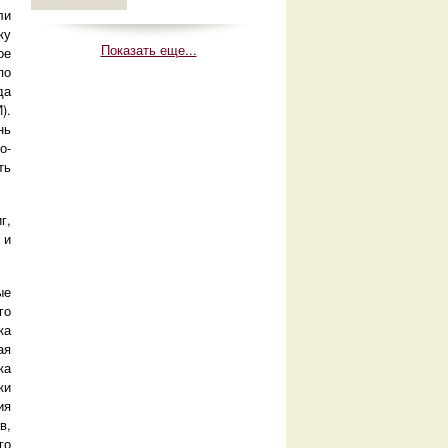
ли
ку
Показать еще...
ое
по
да
).
нь
о-
ть
г,
 и
ые
го
ка
ая
ка
ки
ия
в,
го