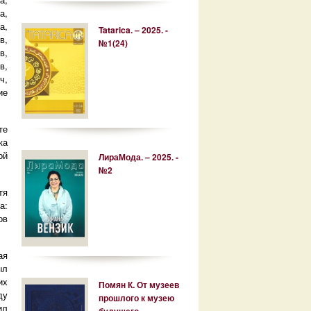
а,
а,
Tatarica. – 2025. -
в,
№1(24)
в,
в,
ч,
ие
те
ка
ой
ЛираМода. – 2025. -
№2
тя
а:
ов
ая
ыл
их
Помян К. От музеев
ду
прошлого к музею
ил
будущего