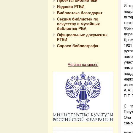
Проекты библиотеки
Исто
Издания РГБИ
нед
Библиотека благодарит
лите
Секция библиотек по
теат
искусству и музейных
Фом
библиотек РБА
дире
Официальные документы
РГБИ
Драм
1921
Спроси библиографа
руко
поме
учас
Афиша на месяц
памя
подд
нарк
изве
А.А
П.П.
С 19
Госу
Она
само
Услу