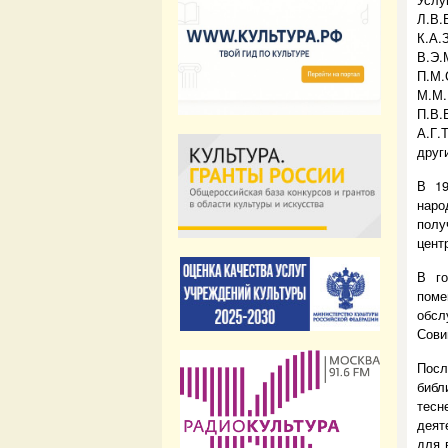
Л.В.
К.А.
В.Э.
П.М.
М.М
П.В.
А.Г.
друг
В 19
нар
полу
цент
В го
поме
обсл
Сови
Посл
библ
тесн
деят
для 