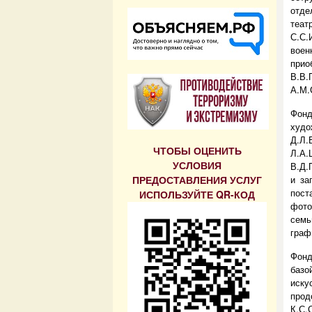
отде
теат
С.С.
воен
при
В.В.
А.М.
Фонд
худо
Д.Л.
ЧТОБЫ ОЦЕНИТЬ
Л.А.
УСЛОВИЯ
В.Д.
ПРЕДОСТАВЛЕНИЯ УСЛУГ
и за
пост
ИСПОЛЬЗУЙТЕ QR-КОД
фото
семь
граф
Фонд
базо
иску
про
К.С.