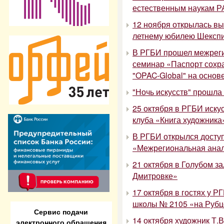
естественным наукам Р
12 ноября открылась вы
летнему юбилею Шексп
В РГБИ прошел межреги
семинар «Паспорт сохр
"OPAC-Global" на осн
"Ночь искусств" прошла
25 октября в РГБИ иску
клуба «Книга художника
В РГБИ открылся досту
«Межрегиональная анал
21 октября в Голубом з
Дмитровке»
17 октября в гостях у Р
школы № 2105 «на Рубц
Сервис подачи
14 октября художник Т.
электронного обращения