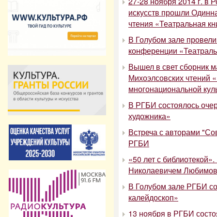
27-28 ноября 2014 г. в 
искусств прошли Один
чтения «Театральная к
В Голубом зале провели
конференции «Театраль
Вышел в свет сборник 
Михоэлсовских чтений «
многонациональной кул
В РГБИ состоялось очер
художника»
Встреча с авторами "С
РГБИ
«50 лет с библиотекой»
Николаевичем Любимо
В Голубом зале РГБИ с
калейдоскоп»
13 ноября в РГБИ состо