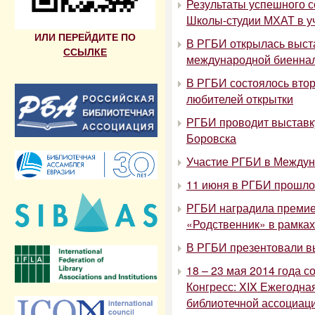
Результаты успешного с
Школы-студии МХАТ в у
ИЛИ ПЕРЕЙДИТЕ ПО
В РГБИ открылась выста
ССЫЛКЕ
международной биеннал
В РГБИ состоялось втор
любителей открытки
РГБИ проводит выставк
Боровска
Участие РГБИ в Междун
11 июня в РГБИ прошло
РГБИ наградила премие
«Родственник» в рамка
В РГБИ презентовали в
18 – 23 мая 2014 года 
Конгресс: XIX Ежегодн
библиотечной ассоциац