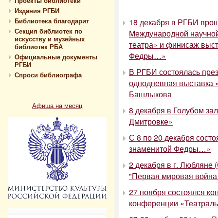
Проекты библиотеки
Издания РГБИ
Библиотека благодарит
18 декабря в РГБИ про
Секция библиотек по
Международной научной
искусству и музейных
театра» и финисаж выст
библиотек РБА
Федры…»
Официальные документы
РГБИ
В РГБИ состоялась през
Спроси библиографа
однодневная выставка 
Башлыкова
Афиша на месяц
8 декабря в Голубом за
Дмитровке»
С 8 по 20 декабря сост
знаменитой Федры…»
2 декабря в г. Любляне
"Первая мировая война 
27 ноября состоялся ко
конференции «Театраль