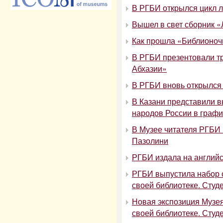
В РГБИ открылся цикл ле
Вышел в свет сборник «
Как прошла «Библионоч
В РГБИ презентовали 
Абхазии»
В РГБИ вновь открылся
В Казани представили 
народов России в график
В Музее читателя РГБИ 
Пазолини
РГБИ издала на английс
РГБИ выпустила набор 
своей библиотеке. Сту
Новая экспозиция Музея
своей библиотеке. Студ