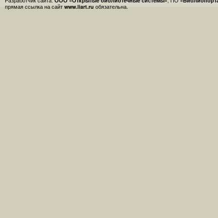
Разработчик сайта:
ООО «Открытые библиотечные системы»
, ПО
«Библиопорт
прямая ссылка на сайт
www.liart.ru
обязательна.