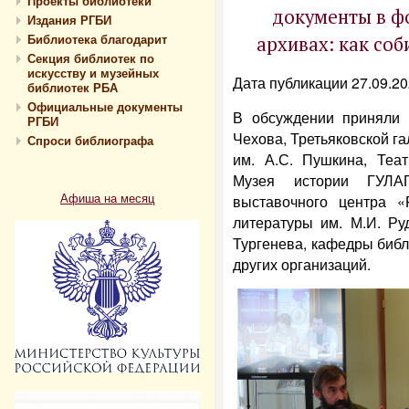
Проекты библиотеки
документы в фо
Издания РГБИ
Библиотека благодарит
архивах: как соб
Секция библиотек по
искусству и музейных
Дата публикации 27.09.2
библиотек РБА
Официальные документы
В обсуждении приняли 
РГБИ
Чехова, Третьяковской га
Спроси библиографа
им. А.С. Пушкина, Теат
Музея истории ГУЛАГ
Афиша на месяц
выставочного центра 
литературы им. М.И. Ру
Тургенева, кафедры биб
других организаций.