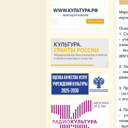
Меро
изуч
Осно
1. С
- уч
узна
- бы
друг
2. З
- ле
разв
3. П
- го
с ег
4. П
- уч
озна
- бы