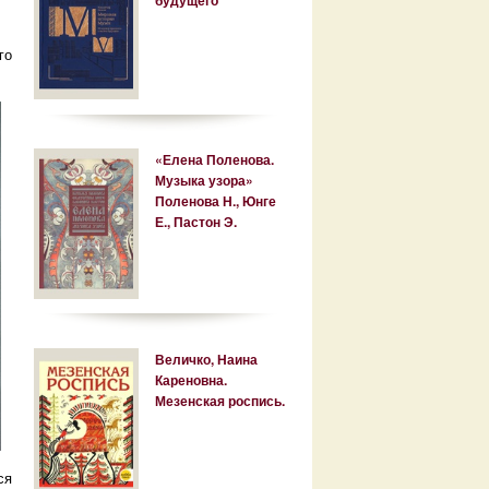
го
«Елена Поленова.
Музыка узора»
Поленова Н., Юнге
Е., Пастон Э.
Величко, Наина
Кареновна.
Мезенская роспись.
ся