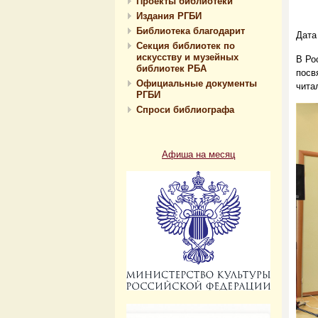
Проекты библиотеки
Издания РГБИ
Библиотека благодарит
Дата
Секция библиотек по
искусству и музейных
В Ро
библиотек РБА
посв
Официальные документы
чита
РГБИ
Спроси библиографа
Афиша на месяц