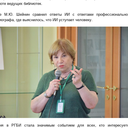
боте ведущих библиотек.
е М.Ю. Шейнин сравнил ответы ИИ с ответами профессионально
иографа, где выяснилось, что ИИ уступает человеку.
ия в РГБИ стала значимым событием для всех, кто интересует