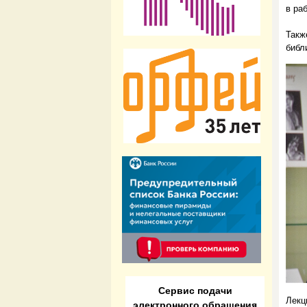
в ра
Такж
библ
Сервис подачи
Лекц
электронного обращения