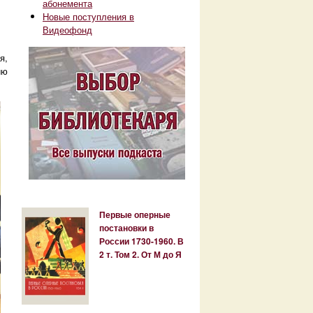
абонемента
Новые поступления в
Видеофонд
я,
ию
Первые оперные
постановки в
России 1730-1960. В
2 т. Том 2. От М до Я