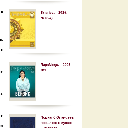
 в
Tatarica. – 2025. -
№1(24)
и,
 и
ЛираМода. – 2025. -
№2
го
ые
 и
Помян К. От музеев
прошлого к музею
ия
будущего