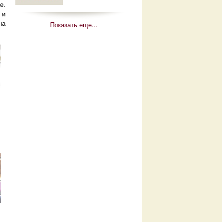
е.
 и
на
Показать еще...