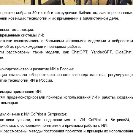
приятие собрало 30 гостей и сотрудников библиотек, заинтересованных
ении новейших технологий и их применении в библиотечном деле.
вные темы лекции:
овременные системы ИИ:
астники ознакомились с большими языковыми моделями и нейросетям
ли об их происхождении и принципах работы.
ли рассмотрены такие модели, как ChatGPT, YandexGPT, GigaChat
ие.
аконодательство и развитие ИИ в России:
кция включала обзор отечественного законодательства, регулирующе
итие технологий ИИ в России.
римеры применения ИИ:
стям продемонстрировали примеры использования ИИ и работы, созданн
о помощью.
одключение к ИИ CoPilot в Битрикс24:
астники узнали, как подключиться к ИИ CoPilot в Битрикс24,
комились с основными понятиями и приёмами работы с ИИ.
ли рассмотрены методы построения промптов и примеры их использован