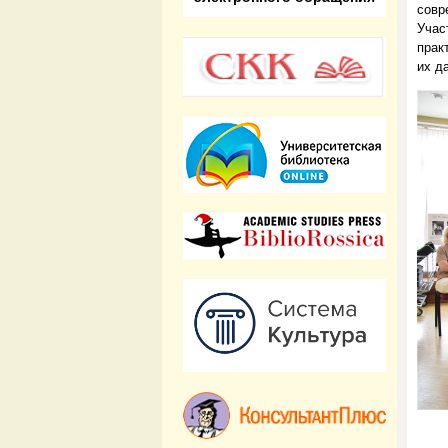
сов
Учас
прак
их д