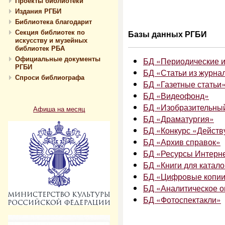
Проекты библиотеки
Издания РГБИ
Библиотека благодарит
Секция библиотек по
Базы данных РГБИ
искусству и музейных
библиотек РБА
Официальные документы
БД «Периодические 
РГБИ
БД «Статьи из журна
Спроси библиографа
БД «Газетные статьи
БД «Видеофонд»
БД «Изобразительны
Афиша на месяц
БД «Драматургия»
БД «Конкурс «Дейст
БД «Архив справок»
БД «Ресурсы Интерне
БД «Книги для катал
БД «Цифровые копи
БД «Аналитическое 
БД «Фотоспектакли»