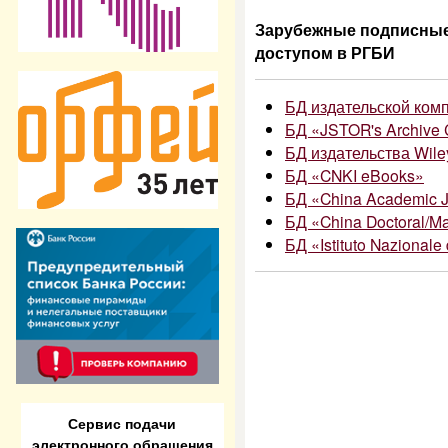
Зарубежные подписные
доступом в РГБИ
БД издательской комп
БД «JSTOR's Archive C
БД издательства Wile
БД «CNKI eBooks»
БД «China Academic Jo
БД «China Doctoral/Mas
БД «Istituto Nazionale 
Сервис подачи
электронного обращения