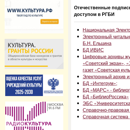
Отечественные подпис
доступом в РГБИ
Национальная Элект
Электронный читальн
Б.Н. Ельцина
БД ИВИС
Цифровые архивы жур
«Советский экран», «
газет «Советская кул
Электронный архив и
БД «Интегрум»;
БД «МАРС» - библиог
БД «БиблиоРоссика»
ЭБС «Университетская
Справочно-правовая 
Справочная система 