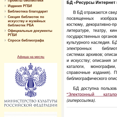
Проекты библиотеки
БД «Ресурсы Интернет 
Издания РГБИ
Библиотека благодарит
В БД отражаются свед
Секция библиотек по
посвященных изобрази
искусству и музейных
костюму, декоративно-пр
библиотек РБА
литературе, театру, ки
Официальные документы
РГБИ
государственных органов 
Спроси библиографа
культурного наследия. Б
электронных библиот
системах архивов; описа
Афиша на месяц
и искусству; описания 
каталоги, монографии
справочные издания). 
библиографического опи
БД доступна пользов
"Электронный катало
(гиперссылка).