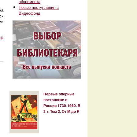
абонемента
Новые поступления в
на
Видеофонд
ск
ми
ый
Первые оперные
постановки в
России 1730-1960. В
2 т. Том 2. От М до Я