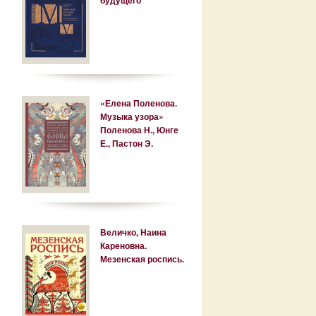
«Елена Поленова.
Музыка узора»
Поленова Н., Юнге
Е., Пастон Э.
Величко, Наина
Кареновна.
Мезенская роспись.