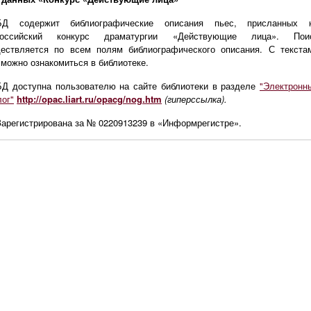
БД содержит библиографические описания пьес, присланных 
российский конкурс драматургии «Действующие лица». Пои
ествляется по всем полям библиографического описания. С текста
 можно ознакомиться в библиотеке.
БД доступна пользователю на сайте библиотеки в разделе
"Электронн
лог"
http://opac.liart.ru/opacg/nog.htm
(гиперссылка).
Зарегистрирована за № 0220913239 в «Информрегистре».