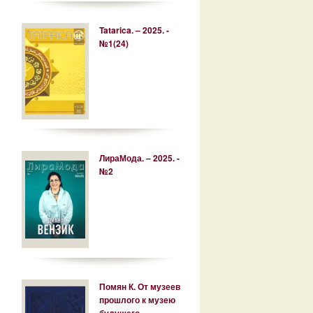
Tatarica. – 2025. -
№1(24)
ЛираМода. – 2025. -
№2
Помян К. От музеев
прошлого к музею
будущего