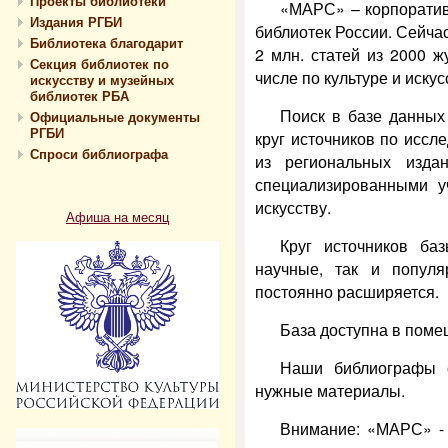
Проекты библиотеки
«МАРС» – корпоратив
Издания РГБИ
библиотек России. Сейча
Библиотека благодарит
2 млн. статей из 2000 ж
Секция библиотек по
числе по культуре и искус
искусству и музейных
библиотек РБА
Поиск в базе данных
Официальные документы
РГБИ
круг источников по иссле
Спроси библиографа
из региональных изда
специализированными у
искусству.
Афиша на месяц
Круг источников ба
научные, так и попул
постоянно расширяется.
База доступна в пом
Наши библиографы с
нужные материалы.
Внимание: «МАРС» - 