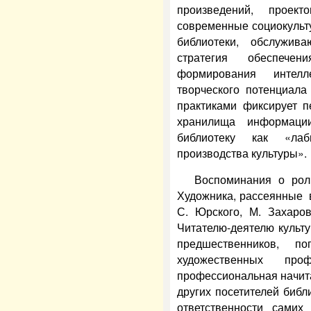
произведений, проект
современные социокульт
библиотеки, обслужив
стратегия обеспече
формирования интелл
творческого потенциал
практиками фиксирует п
хранилища информаци
библиотеку как «лаб
производства культуры».
Воспоминания о рол
Художника, рассеянные в
С. Юрского, М. Захаров
Читателю-деятелю культу
предшественников, п
художественных п
профессиональная начитан
других посетителей библ
ответственности самих