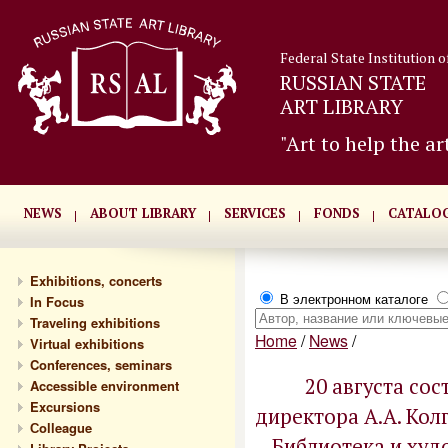
Federal State Institution o
RUSSIAN STATE
ART LIBRARY
"Art to help the ar
NEWS
ABOUT LIBRARY
SERVICES
FONDS
CATALO
Exhibitions, concerts
В электронном каталоге
In Focus
Traveling exhibitions
Home
/
News
/
Virtual exhibitions
Conferences, seminars
20 августа со
Accessible environment
Excursions
директора А.А. Кол
Сolleague
Библиотека и худ