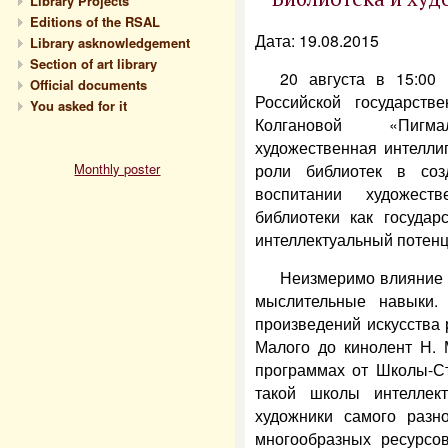
Library Projects
Editions of the RSAL
Дата: 19.08.2015
Library asknowledgement
Section of art library
20 августа в 15:00
Official documents
Российской государст
You asked for it
Колгановой «Пигма
художественная интелли
Monthly poster
роли библиотек в соз
воспитании художеств
библиотеки как государ
интеллектуальный потенц
Неизмеримо влияние 
мыслительные навыки.
произведений искусства
Малого до кинолент Н. 
программах от Школы-С
такой школы интеллек
художники самого разн
многообразных ресурсо