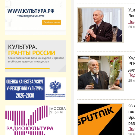
--------------------------------------
Уше
Лан
Под
29 
--------------------------------------
Худ
РГБ
дру
Под
28 
--------------------------------------
23 
гос
Spu
рад
Под
26 