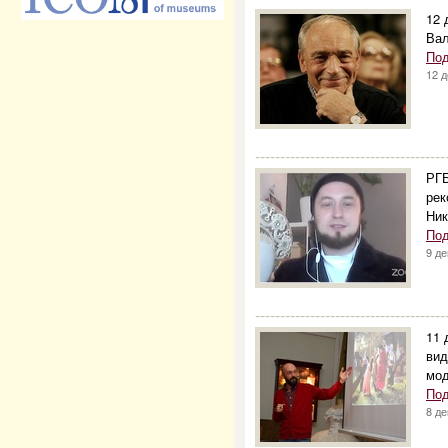
12 
Вал
Под
12 
--------------------------------------
РГБ
рек
Ни
Под
9 де
--------------------------------------
11 
вид
мод
Под
8 де