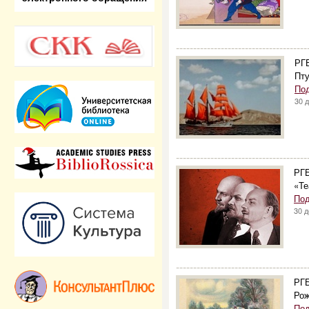
--------------------------------------
РГБ
Пт
По
30 
--------------------------------------
РГБ
«Те
Под
30 
--------------------------------------
РГБ
Рож
Под