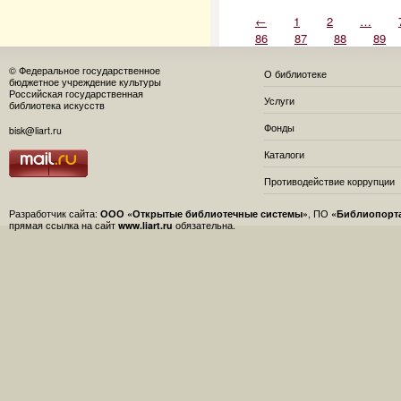
←
1
2
…
86
87
88
89
© Федеральное государственное
О библиотеке
бюджетное учреждение культуры
Российская государственная
Услуги
библиотека искусств
Фонды
bisk@liart.ru
Каталоги
Противодействие коррупции
Разработчик сайта:
ООО «Открытые библиотечные системы»
, ПО
«Библиопорт
прямая ссылка на сайт
www.liart.ru
обязательна.