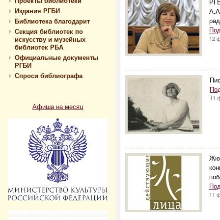
Проекты библиотеки
РГБ
Издания РГБИ
А.А
рад
Библиотека благодарит
Под
Секция библиотек по
искусству и музейных
12 
библиотек РБА
Официальные документы
РГБИ
--------------------------------------
Спроси библиографа
Пис
По
11 
Афиша на месяц
--------------------------------------
Жюр
кон
поб
Под
11 