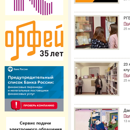
--------------------------------------
РГБ
Под
25 
--------------------------------------
23 
клу
Под
25 
--------------------------------------
Дак
Под
13 
Сервис подачи
электронного обращения