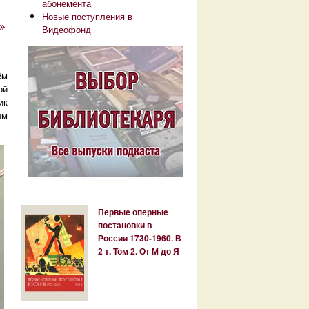
абонемента
Новые поступления в
»
Видеофонд
ём
ой
ик
ым
Первые оперные
постановки в
России 1730-1960. В
2 т. Том 2. От М до Я