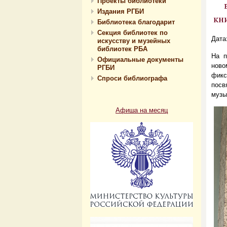
Проекты библиотеки
Издания РГБИ
кн
Библиотека благодарит
Секция библиотек по
Дата
искусству и музейных
библиотек РБА
На п
Официальные документы
ново
РГБИ
фикс
Спроси библиографа
посв
музы
Афиша на месяц