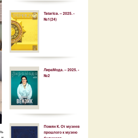
Tatarica. – 2025. -
№1(24)
ЛираМода. – 2025. -
№2
Помян К. От музеев
ль
прошлого к музею
 и
будущего