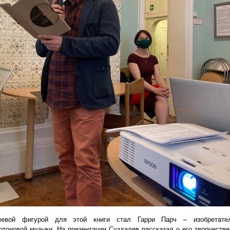
чевой фигурой для этой книги стал Гарри Парч – изобретате
отоновой музыки. На презентации Суздалев рассказал о его творчестве