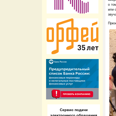
о то
или 
звуч
През
Сервис подачи
электронного обращения