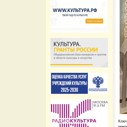
Клю
микр