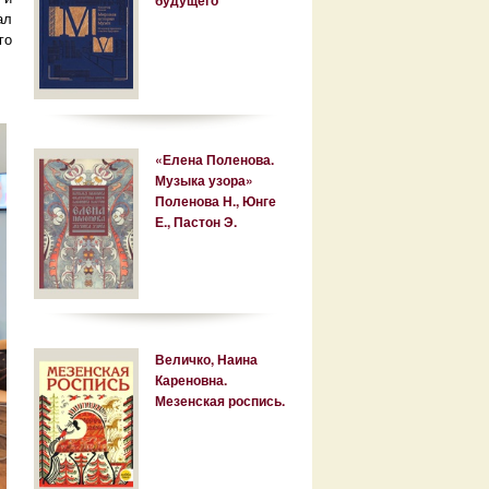
ал
го
«Елена Поленова.
Музыка узора»
Поленова Н., Юнге
Е., Пастон Э.
Величко, Наина
Кареновна.
Мезенская роспись.