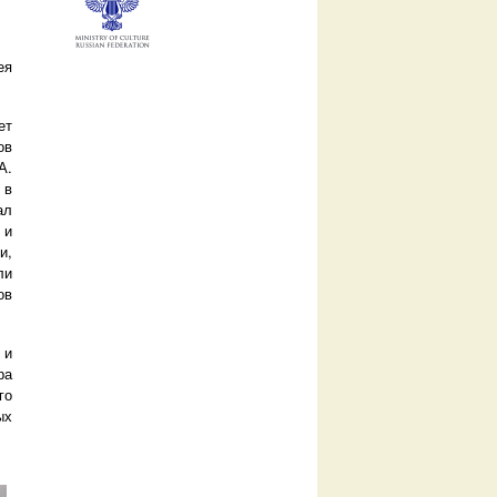
ея
ет
ов
А.
 в
ал
 и
и,
ли
ов
 и
ра
го
ых