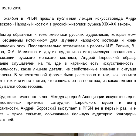
: 05.10.2018
3 октября в РГБИ прошла публичная лекция искусствоведа Андр
вского «Народный костюм в русской живописи рубежа XIX–XX веков».
Лектор обратился к теме живописи русских художников, которая мож
 бесценным источником для изучения народного костюма и нрав
рических эпох. Последовательно отслеживая в работах И.Е. Репина, В.
ва, Ф.А. Малявина и других художников историческую правдивость
бражении русского женского костюма, Андрей Боровский обращ
ание слушателей на то, где в картинах есть искусственность
ральность, какие лишние детали, не свойственные времени и ситуаци
влены. В увлекательной форме было рассказано о том, как возника
ты тех или иных картин, кто запечатлен на полотнах, из каких элемент
дывался образ героинь.
Художник, музеолог, член Международной Ассоциации искусствоведов
ожественных критиков, сотрудник Еврейского музея и цент
рантности, Андрей Боровский выступает в РГБИ не в первый раз, и е
ия – яркое событие, собирающее большую аудиторию благодарн
шателей.