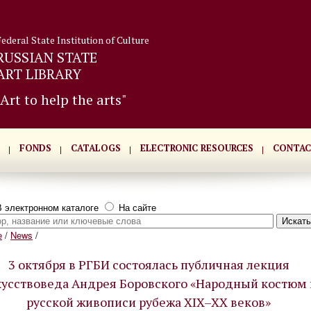
Federal State Institution of Culture
RUSSIAN STATE
ART LIBRARY
"Art to help the arts"
FONDS
CATALOGS
ELECTRONIC RESOURCES
CONTAC
 электронном каталоге
На сайте
e
/
News
/
3 октября в РГБИ состоялась публичная лекция
кусствоведа Андрея Боровского «Народный костюм 
русской живописи рубежа XIX–XX веков»