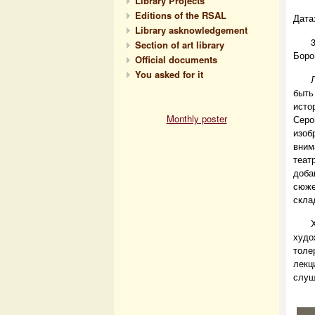
Library Projects
Editions of the RSAL
Дата
Library asknowledgement
Section of art library
Боро
Official documents
You asked for it
быть
исто
Monthly poster
Серо
изо
вним
теат
доба
сюже
скла
худ
толе
лекц
слу