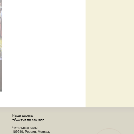
Наши адреса:
=Адреса на картах=
Читальные залы:
109240, Россия, Москва,