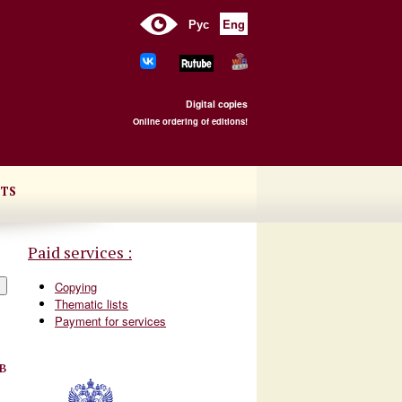
Рус
Eng
Digital copies
Online ordering of editions!
TS
Paid services :
Copying
Thematic lists
Payment for services
в