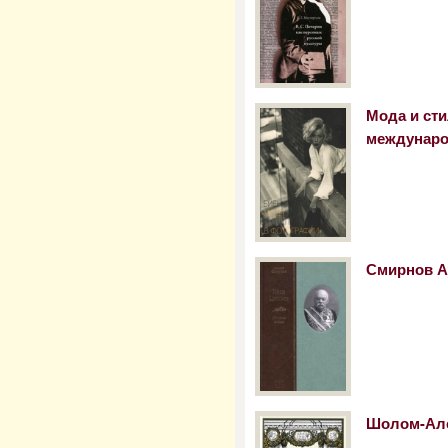
Мода и ст
междунаро
Смирнов А.
Шолом-Але