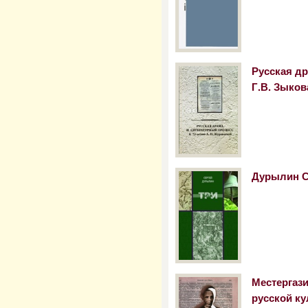
Русская др
Г.В. Зыков
Дурылин С.
Местергази
русской ку