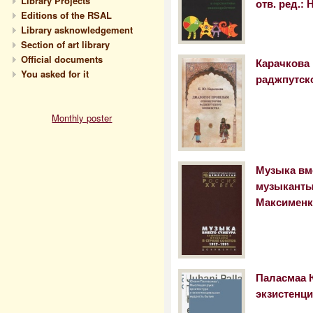
Library Projects
отв. ред.: 
Editions of the RSAL
Library asknowledgement
Section of art library
Official documents
Карачкова 
You asked for it
раджпутско
Monthly poster
Музыка вм
музыканты 
Максименк
Паласмаа 
экзистенц