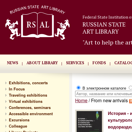
Federal State Institution o
RUSSIAN STATE
ART LIBRARY
"Art to help the ar
NEWS
ABOUT LIBRARY
SERVICES
FONDS
CATALO
Exhibitions, concerts
В электронном каталоге
In Focus
Traveling exhibitions
Home
/
From new arrivals
Virtual exhibitions
Conferences, seminars
История - 
Accessible environment
Excursions
культуролог
Сolleague
водоразде