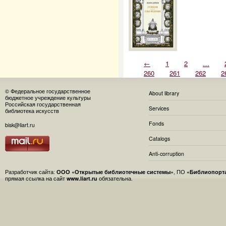
←
1
2
…
260
261
262
2
© Федеральное государственное
About library
бюджетное учреждение культуры
Российская государственная
Services
библиотека искусств
Fonds
bisk@liart.ru
Catalogs
Anti-corruption
Разработчик сайта:
ООО «Открытые библиотечные системы»
, ПО
«Библиопорт
прямая ссылка на сайт
www.liart.ru
обязательна.