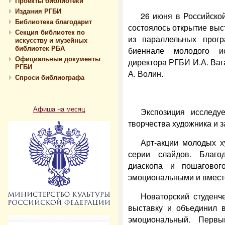
Проекты библиотеки
Издания РГБИ
26 июня в Российской
Библиотека благодарит
состоялось открытие выс
Секция библиотек по
из параллельных прог
искусству и музейных
библиотек РБА
биеннале молодого ис
Официальные документы
директора РГБИ И.А. Ваг
РГБИ
А. Волин.
Спроси библиографа
Афиша на месяц
Экспозиция исследу
творчества художника и 
Арт-акции молодых х
серии слайдов. Благо
диаскопа и пошаговог
эмоциональными и вмест
Новаторский студенч
выставку и объединил в
эмоциональный. Первы