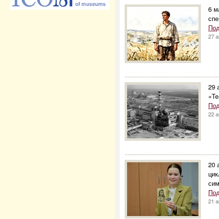
6 м
спе
Под
27 
--------------------------------------
29 
«Те
Под
22 
--------------------------------------
20 
цик
сим
Под
21 