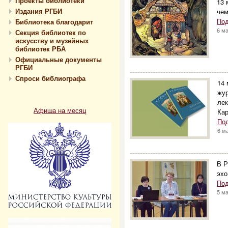
Проекты библиотеки
13 
Издания РГБИ
чем
Под
Библиотека благодарит
6 м
Секция библиотек по
искусству и музейных
библиотек РБА
Официальные документы
РГБИ
--------------------------------------
Спроси библиографа
14 
жур
лек
Афиша на месяц
Кар
По
6 м
--------------------------------------
В Р
эхо
Под
5 м