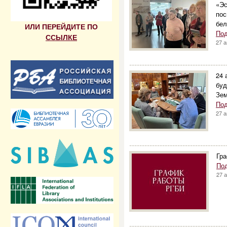
«Эс
пос
бел
ИЛИ ПЕРЕЙДИТЕ ПО
Под
ССЫЛКЕ
27 
--------------------------------------
24 
буд
Зем
Под
27 
--------------------------------------
Гра
По
27 
--------------------------------------