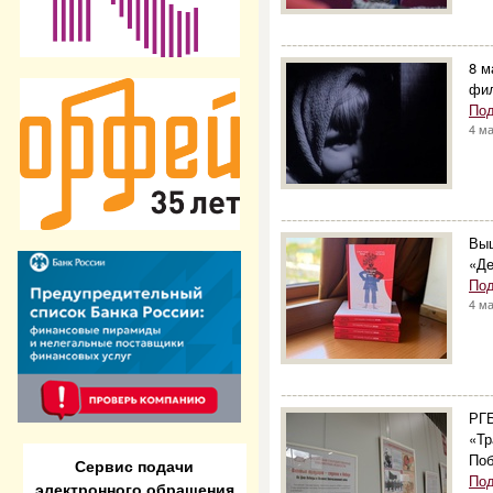
--------------------------------------
8 м
фил
Под
4 м
--------------------------------------
Выш
«Де
Под
4 м
--------------------------------------
РГБ
«Тр
По
Сервис подачи
Под
электронного обращения