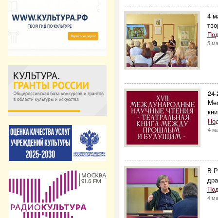
--------------------------------------
4 м
тво
Под
5 м
--------------------------------------
24-
Ме
кн
По
4 м
--------------------------------------
В Р
дра
Под
4 м