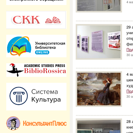
4 м
--------------------------------------
29 
уни
отк
фил
Под
30 
--------------------------------------
4 м
шек
худ
Под
30 
--------------------------------------
28 
кни
нар