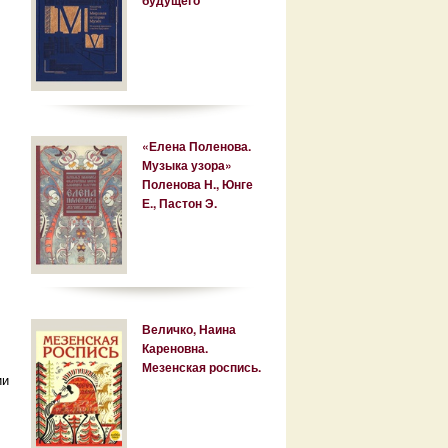
«Елена Поленова.
Музыка узора»
Поленова Н., Юнге
Е., Пастон Э.
Величко, Наина
Кареновна.
Мезенская роспись.
ии