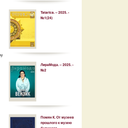
Tatarica. – 2025. -
№1(24)
чу
ЛираМода. – 2025. -
№2
Помян К. От музеев
прошлого к музею
будущего