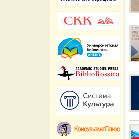
------
------
------