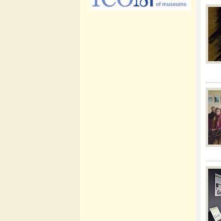
------
------