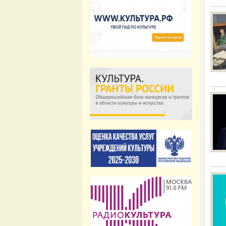
------
------
------