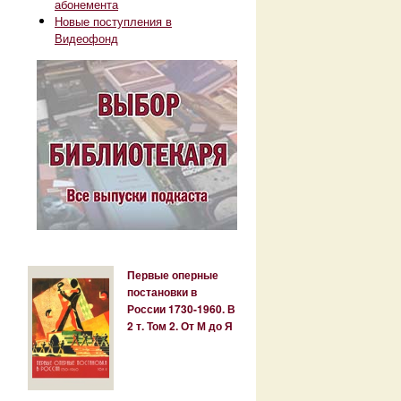
абонемента
Новые поступления в
Видеофонд
Первые оперные
постановки в
России 1730-1960. В
2 т. Том 2. От М до Я