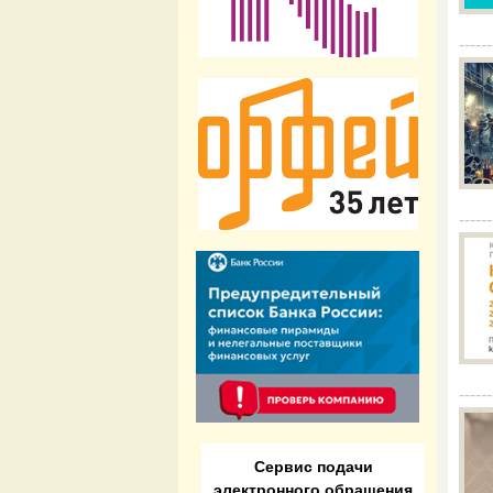
------
------
------
Сервис подачи
электронного обращения