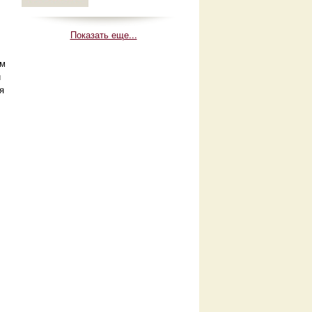
Показать еще...
ом
й
я