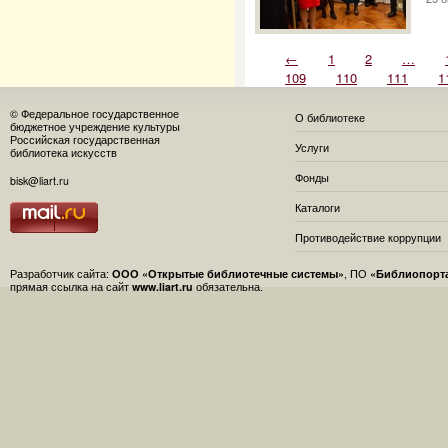
←
1
2
…
109
110
111
1
© Федеральное государственное
О библиотеке
бюджетное учреждение культуры
Российская государственная
Услуги
библиотека искусств
Фонды
bisk@liart.ru
Каталоги
Противодействие коррупции
Разработчик сайта:
ООО «Открытые библиотечные системы»
, ПО
«Библиопорт
прямая ссылка на сайт
www.liart.ru
обязательна.