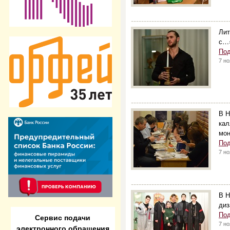
--------------------------------------
Лит
с…»
Под
7 н
--------------------------------------
В Н
кал
мо
Под
7 н
--------------------------------------
В Н
диз
Под
Сервис подачи
7 н
электронного обращения