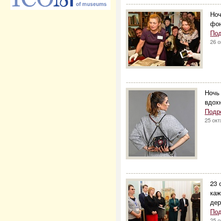
--------------------------------------
Ноч
фо
Под
26 о
--------------------------------------
Ночь
вдох
Подр
25 окт
--------------------------------------
23 
каж
дер
Под
25 о