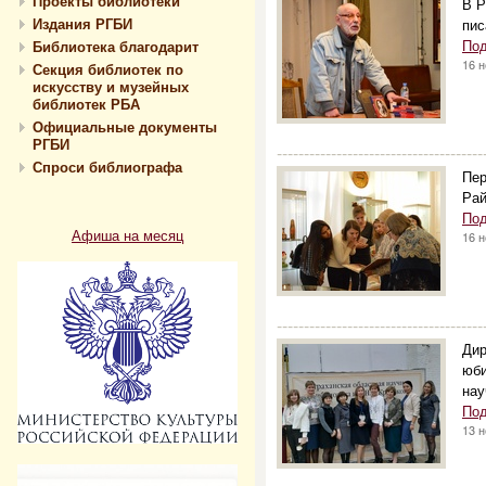
Проекты библиотеки
В Р
Издания РГБИ
пис
Под
Библиотека благодарит
16 
Секция библиотек по
искусству и музейных
библиотек РБА
Официальные документы
РГБИ
--------------------------------------
Спроси библиографа
Пер
Рай
Под
Афиша на месяц
16 
--------------------------------------
Дир
юби
нау
Под
13 