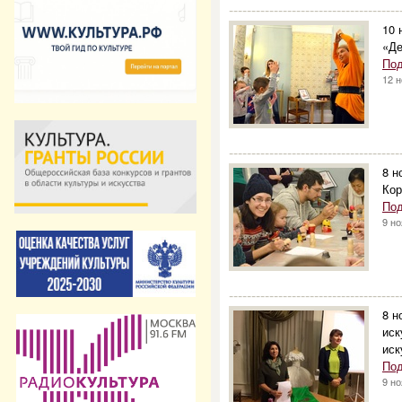
--------------------------------------
10 
«Д
Под
12 
--------------------------------------
8 н
Кор
Под
9 н
--------------------------------------
8 н
иск
иск
Под
9 н