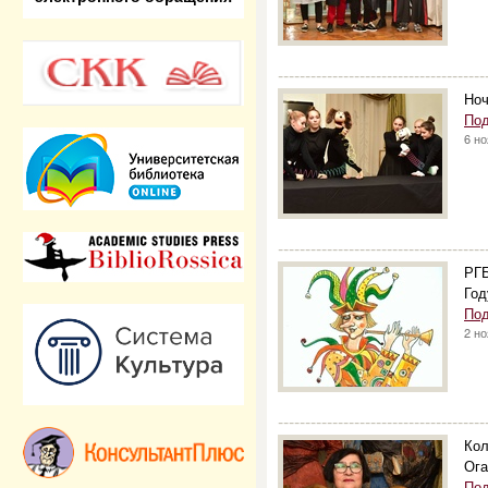
--------------------------------------
Ноч
Под
6 н
--------------------------------------
РГБ
Год
Под
2 н
--------------------------------------
Кол
Ога
Под