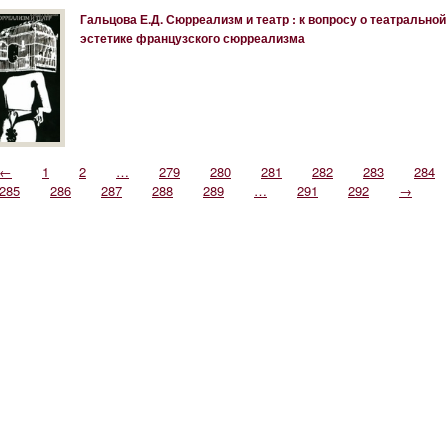
Гальцова Е.Д. Сюрреализм и театр : к вопросу о театральной
эстетике французского сюрреализма
←
1
2
…
279
280
281
282
283
284
285
286
287
288
289
…
291
292
→