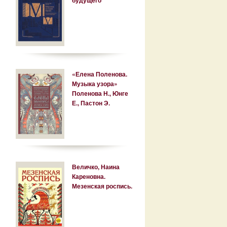
«Елена Поленова.
Музыка узора»
Поленова Н., Юнге
Е., Пастон Э.
Величко, Наина
Кареновна.
Мезенская роспись.