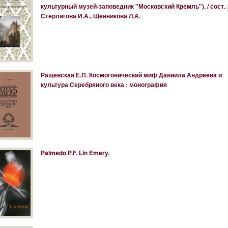
культурный музей-заповедник "Московский Кремль"). / сост. 
Стерлигова И.А., Щенникова Л.А.
Ращевская Е.П. Космогонический миф Даниила Андреева и
культура Серебряного века : монография
Palmedo P.F. Lin Emery.