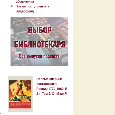
абонемента
Новые поступления в
Видеофонд
Первые оперные
постановки в
России 1730-1960. В
2 т. Том 2. От М до Я
-