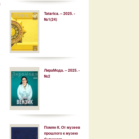
:
Tatarica. – 2025. -
№1(24)
ЛираМода. – 2025. -
№2
Помян К. От музеев
прошлого к музею
будущего