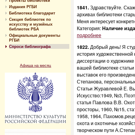
Проекты библиотеки
Издания РГБИ
1841.
Здравствуйте. Скаж
Библиотека благодарит
архивах библиотеки стар
Секция библиотек по
Меня интересует конкретн
искусству и музейных
Категория:
Наличие изд
библиотек РБА
подробнее
Официальные документы
РГБИ
Спроси библиографа
1822.
Добрый день! Я сту
история художественной 
диссертации о художнике 
Афиша на месяц
вашей библиотеке статьи
выставок его произведени
Степанова, персональные
Статьи Журавлевой Е. Вы
Искусство:1949, №3, Поэт
статья Павлова В.В. Охо
просторы, 1960, №15, ста
1958, 1964, Пахомов,реце
охота и охотничье хозяйс
творческом пути А.Степан