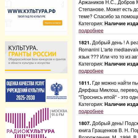
Аржаников Н.С., Добров М
Степанове. Может есть 
теме? Спасибо за помощь
Категория:
Наличие изд
подробнее
1821.
Добрый день ! А реа
Romanini L'arte mediaevale
язык ??? Или что то из ав
Категория:
Наличие изд
подробнее
1811.
Где можно найти пье
Дярфаш Миклош, перевод
"Проснись ипой" - это одн
Категория:
Наличие изд
подробнее
1807.
Добрый день! Подск
книга Гращенков В. Н. По
Возрождения. М., 1996. В