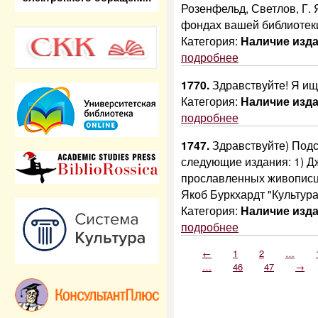
Розенфельд, Светлов, Г. Я
фондах вашей библиотек
Категория:
Наличие изд
подробнее
1770.
Здравствуйте! Я ищ
Категория:
Наличие изд
подробнее
1747.
Здравствуйте) Подс
следующие издания: 1) 
прославленных живописце
Якоб Буркхардт "Культур
Категория:
Наличие изд
подробнее
←
1
2
…
…
46
47
→