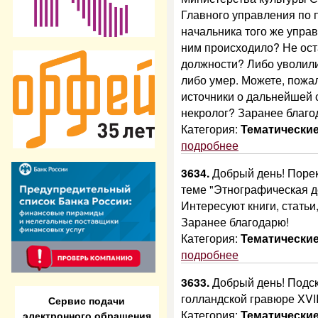
Главного управления по 
начальника того же управ
ним происходило? Не оста
должности? Либо уволили
либо умер. Можете, пожал
источники о дальнейшей
некролог? Заранее благо
Категория:
Тематически
подробнее
3634.
Добрый день! Порек
теме "Этнографическая д
Интересуют книги, статьи
Заранее благодарю!
Категория:
Тематически
подробнее
3633.
Добрый день! Подск
голландской гравюре XVII
Сервис подачи
Категория:
Тематически
электронного обращения