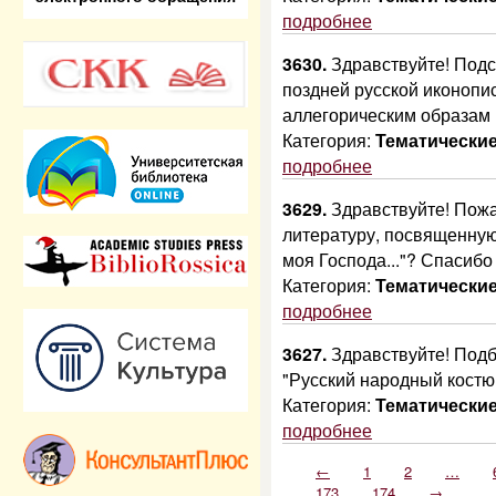
подробнее
3630.
Здравствуйте! Подс
поздней русской иконопис
аллегорическим образам
Категория:
Тематически
подробнее
3629.
Здравствуйте! Пожа
литературу, посвященную
моя Господа..."? Спасиб
Категория:
Тематически
подробнее
3627.
Здравствуйте! Подб
"Русский народный костю
Категория:
Тематически
подробнее
←
1
2
…
173
174
→