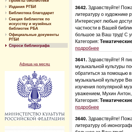
Проекты библиотеки
Издания РГБИ
3642.
Здравствуйте! Пожа
Библиотека благодарит
литературу о художнике р
Секция библиотек по
Интересуют любые досту
искусству и музейных
частности в Вашей библи
библиотек РБА
большое за Ваш труд! С 
Официальные документы
РГБИ
Категория:
Тематически
Спроси библиографа
подробнее
3641.
Здравствуйте! Я пи
Афиша на месяц
музыкальной культуры по
обратиться за помощью в
музыкальной культуре Ве
изучения популярной муз
уважением, Мухин Антон, 
Категория:
Тематически
подробнее
3640.
Здравствуйте! Пожа
литературу об иконограф
большое за Ваш труд!