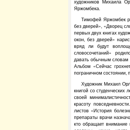
художников Михаила О
Яржомбека.
Тимофей Яржомбек ра
без дверей», «Дворец сл
первых двух книгах худо
окон, без дверей» нари
вряд ли будут воплощ
словосочетаний» родил
давать обычным словам 
Альбом «Сейчас грохнет
пограничном состоянии, 
Художник Михаил Орл
книгой со студенческих 
своей минималистичност
красоту повседневности
листов «История болезн
препараты врачи назнача
кто обращает внимание 