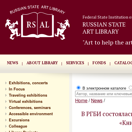
Federal State Institution o
RUSSIAN STATE
ART LIBRARY
"Art to help the ar
NEWS
ABOUT LIBRARY
SERVICES
FONDS
CATALO
Exhibitions, concerts
В электронном каталоге
In Focus
Traveling exhibitions
Home
/
News
/
Virtual exhibitions
Conferences, seminars
В РГБИ состоялас
Accessible environment
Excursions
«Кн
Сolleague