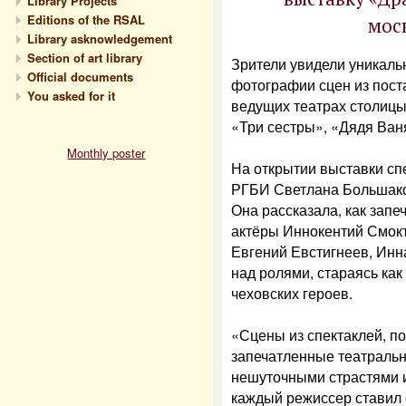
Library Projects
Editions of the RSAL
мос
Library asknowledgement
Section of art library
Зрители увидели уникал
Official documents
фотографии сцен из пост
You asked for it
ведущих театрах столиц
«Три сестры», «Дядя Ван
Monthly poster
На открытии выставки сп
РГБИ Светлана Большако
Она рассказала, как зап
актёры Иннокентий Смок
Евгений Евстигнеев, Инн
над ролями, стараясь ка
чеховских героев.
«Сцены из спектаклей, п
запечатленные театраль
нешуточными страстями и
каждый режиссер ставил с