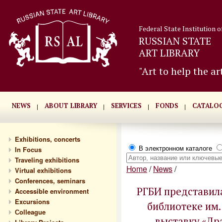
Federal State Institution o
RUSSIAN STATE
ART LIBRARY
"Art to help the ar
NEWS
ABOUT LIBRARY
SERVICES
FONDS
CATALO
Exhibitions, concerts
В электронном каталоге
In Focus
Traveling exhibitions
Home
/
News
/
Virtual exhibitions
Conferences, seminars
РГБИ представил
Accessible environment
Excursions
библиотеке им.
Сolleague
выставку «Др