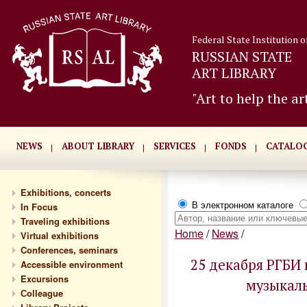
Federal State Institution o
RUSSIAN STATE
ART LIBRARY
"Art to help the ar
NEWS
ABOUT LIBRARY
SERVICES
FONDS
CATALO
Exhibitions, concerts
В электронном каталоге
In Focus
Traveling exhibitions
Home
/
News
/
Virtual exhibitions
Conferences, seminars
25 декабря РГБИ 
Accessible environment
Excursions
музыкаль
Сolleague