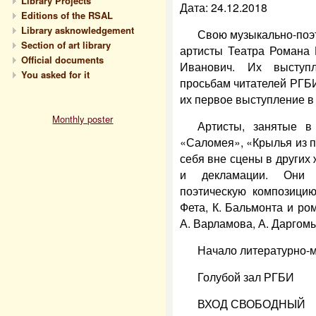
Library Projects
Дата: 24.12.2018
Editions of the RSAL
Library asknowledgement
Свою музыкально-поэ
Section of art library
артисты Театра Романа 
Official documents
Иванович. Их выступ
You asked for it
просьбам читателей РГБИ
их первое выступление в
Monthly poster
Артисты, занятые в
«Саломея», «Крылья из п
себя вне сцены в других 
и декламации. Они п
поэтическую композицию
Фета, К. Бальмонта и ро
А. Варламова, А. Даргом
Начало литературно-м
Голубой зал РГБИ
ВХОД СВОБОДНЫЙ