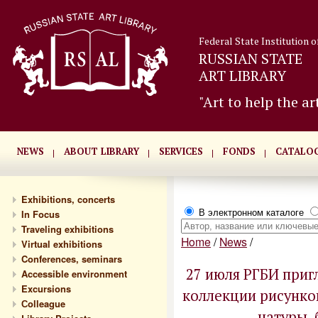
Federal State Institution o
RUSSIAN STATE
ART LIBRARY
"Art to help the ar
NEWS
ABOUT LIBRARY
SERVICES
FONDS
CATALO
Exhibitions, concerts
В электронном каталоге
In Focus
Traveling exhibitions
Home
/
News
/
Virtual exhibitions
Conferences, seminars
27 июля РГБИ приг
Accessible environment
Excursions
коллекции рисунко
Сolleague
натуры, 