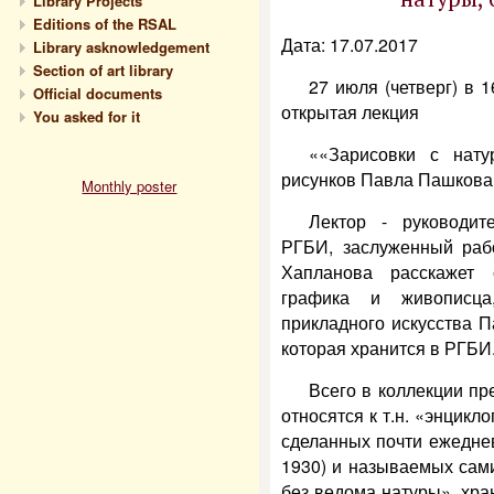
Library Projects
Editions of the RSAL
Дата: 17.07.2017
Library asknowledgement
Section of art library
27 июля (четверг) в 
Official documents
открытая лекция
You asked for it
««Зарисовки с нату
рисунков Павла Пашкова
Monthly poster
Лектор - руководит
РГБИ, заслуженный раб
Хапланова расскажет 
графика и живописца,
прикладного искусства 
которая хранится в РГБИ
Всего в коллекции пр
относятся к т.н. «энцикл
сделанных почти ежедне
1930) и называемых сам
без ведома натуры», хра