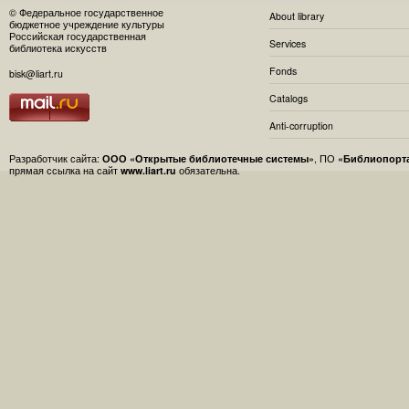
© Федеральное государственное
About library
бюджетное учреждение культуры
Российская государственная
Services
библиотека искусств
Fonds
bisk@liart.ru
Catalogs
Anti-corruption
Разработчик сайта:
ООО «Открытые библиотечные системы»
, ПО
«Библиопорт
прямая ссылка на сайт
www.liart.ru
обязательна.