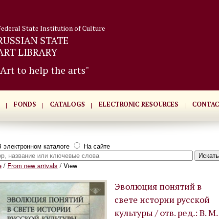
Federal State Institution of Culture
RUSSIAN STATE
ART LIBRARY
"Art to help the arts"
FONDS
CATALOGS
ELECTRONIC RESOURCES
CONTAC
 электронном каталоге
На сайте
e
/
From new arrivals
/
View
Эволюция понятий в
свете истории русской
культуры / отв. ред.: В. М.