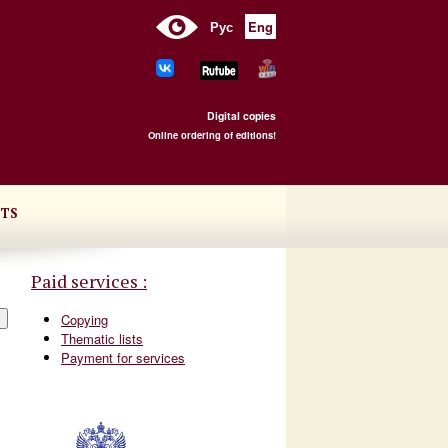
Рус
Eng
Digital copies
Online ordering of editions!
TS
Paid services :
Copying
Thematic lists
Payment for services