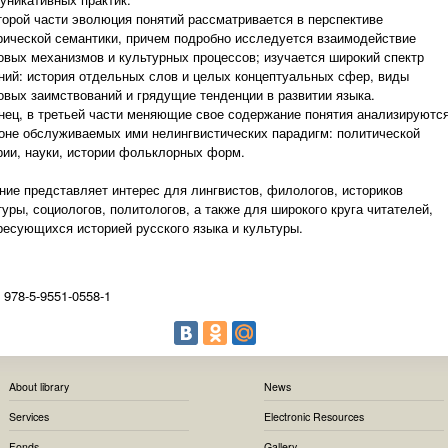
торой части эволюция понятий рассматривается в перспективе
рической семантики, причем подробно исследуется взаимодействие
овых механизмов и культурных процессов; изучается широкий спектр
ний: история отдельных слов и целых концептуальных сфер, виды
овых заимствований и грядущие тенденции в развитии языка.
нец, в третьей части меняющие свое содержание понятия анализируютс
оне обслуживаемых ими нелингвистических парадигм: политической
рии, науки, истории фольклорных форм.
ние представляет интерес для лингвистов, филологов, историков
туры, социологов, политологов, а также для широкого круга читателей,
ресующихся историей русского языка и культуры.
 978-5-9551-0558-1
About library
News
Services
Electronic Resources
Fonds
Gallery