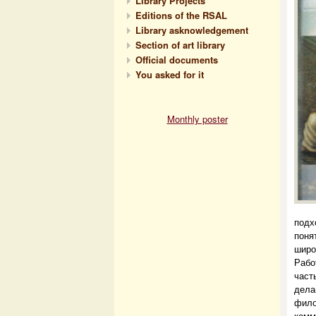
Library Projects
Editions of the RSAL
Library asknowledgement
Section of art library
Official documents
You asked for it
Monthly poster
подх
поня
широ
Рабо
част
дела
фило
комм