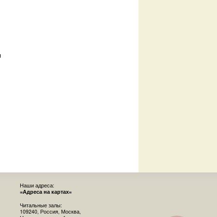
я
Наши адреса:
=Адреса на картах=
Читальные залы:
109240, Россия, Москва,