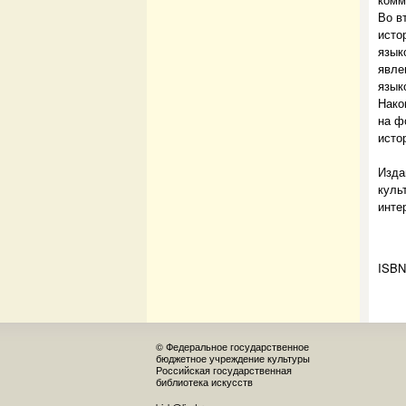
Во в
исто
язык
явле
язык
Нако
на ф
исто
Изда
куль
инте
ISBN
© Федеральное государственное
бюджетное учреждение культуры
Российская государственная
библиотека искусств