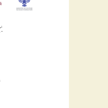
й
.:
 -
с