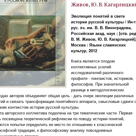
Живов, Ю. В. Кагарлицки
Эволюция понятий в свете
истории русской культуры / Ин-т
рус. яз. им. В. В. Виноградова,
Российская акад. наук ; [отв. ред
В. М. Живов, Ю. В. Кагарлицкий].
Москва : Языки славянских
культур, 2012
Книга является плодом
коллективных усилий
исследователей различного
профиля - лингвистов, историков,
философов. При значительной
разнице в методологических
одах авторов объединяет общая цель - дать очерк эволюции различных
тий и связать трансформации понятийного аппарата, смысловые сдвиги 
ким контекстом истории русской культуры.
та авторского коллектива поделена на три тематические части. Первая
ь посвящена теоретической рефлексии по поводу истории понятий,
ются попытки определить ее место по отношению к классической
софской традиции, к философскому анализу повседневных
уникативных практик.