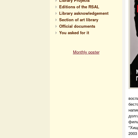
Library Projects
Editions of the RSAL
Library asknowledgement
Section of art library
Official documents
You asked for it
Monthly poster
вос
бес
напи
долг
филь
"Хищ
2003