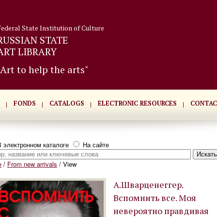
Federal State Institution of Culture
RUSSIAN STATE
ART LIBRARY
"Art to help the arts"
FONDS
CATALOGS
ELECTRONIC RESOURCES
CONTAC
 электронном каталоге
На сайте
e
/
From new arrivals
/
View
А.Шварценеггер.
Вспомнить все. Моя
невероятно правдивая