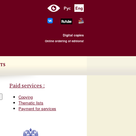
Рус
Eng
Digital copies
Online ordering of editions!
TS
Paid services :
Copying
Thematic lists
Payment for services