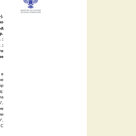
).
но
ьд
р.
 :
 ;
го
не
 в
не
ер
д:
ла
",
ем
ии
",
 С