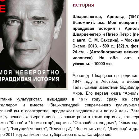
история
Шварценеггер, Арнольд (1947-
Вспомнить все. Моя невероят
правдивая история / Арнол
Шварценеггер и Питер Петр ; [пе
с англ. С. М. Саксина]. - Москва
Эксмо, 2013. - 590 с., [32] л. фот.
24 см. - (Автобиография велико
человека). На обл. авт. 
указаны. - 10000 экз.
Арнольд Шварценеггер родился
1947 году в Австрии, в дерев
Таль. Самый известный бодибилд
мира. Его первая книга "Арноль
питание культуриста", вышедшая в 1977 году, сразу же ста
тселлером и вместе "Энциклопедией современного культуризма
санной им в соавторстве, продолжает издаваться и по сей день. Зат
ая успешная карьера в кино - главные роли в таких картинах, как сер
мов "Конан" и "Терминатор", картины "Оставайся голодным", "Коммандо
ник", "Бегущий человек", "Близнецы", "Вспомнить все", "Джуниор" и др.
 по 2011 год занимал пост губернатора штата Калифорния.