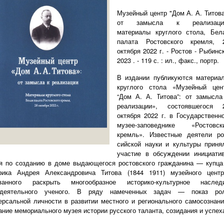
Музейный центр "Дом А. А. Титова
от замысла к реализаци
материалы круглого стола, Бел
палата Ростовского кремля, 
октября 2022 г. - Ростов - Рыбинск
2023 . - 119 с. : ил., факс., портр.
В издании публикуются материа
круглого стола «Музейный цен
“Дом А. А. Титова”: от замысла
реализации», состоявшегося 
октября 2022 г. в Го­сударственн
музее-заповеднике «Ростовск
кремль». Известные деятели ро
сийской науки и культуры приня
участие в обсуждении инициати
я по со­зданию в доме выдающегося ростовского гражданина — купца
рика Андрея Александровича Титова (1844 1911) музейного центр
званного раскрыть многообразное историко-культурное наслед
одеятельного ученого. В ряду на­меченных задач — показ ро
ерсальной личности в развитии местного и ре­гионального самосознани
ание мемориального музея истории русского талан­та, созидания и успех