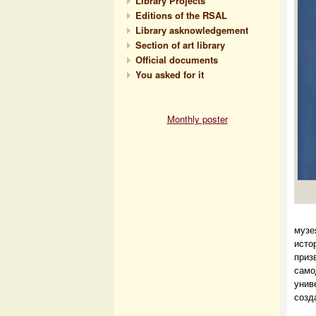
Library Projects
Editions of the RSAL
Library asknowledgement
Section of art library
Official documents
You asked for it
Monthly poster
музе
исто
при
сам
унив
созд