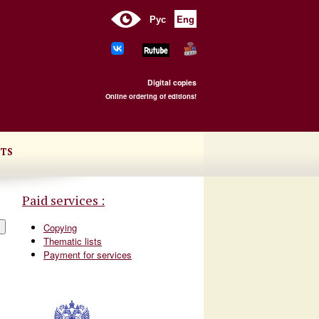
Рус
Eng
Digital copies
Online ordering of editions!
TS
Paid services :
Copying
Thematic lists
Payment for services