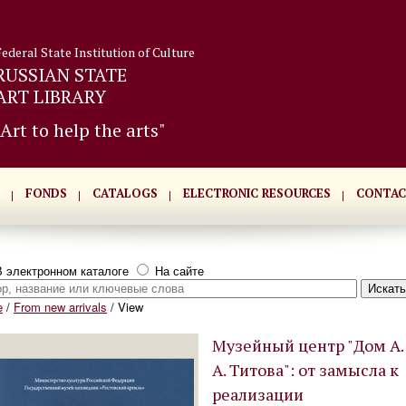
Federal State Institution of Culture
RUSSIAN STATE
ART LIBRARY
"Art to help the arts"
FONDS
CATALOGS
ELECTRONIC RESOURCES
CONTAC
 электронном каталоге
На сайте
e
/
From new arrivals
/
View
Музейный центр "Дом А.
А. Титова": от замысла к
реализации