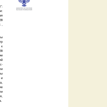
":
и:
ая
28
 ,
лы
тр
 к
28
ом
ий
с­
ли
вы
 и
а,
ие
ли
я,
а.