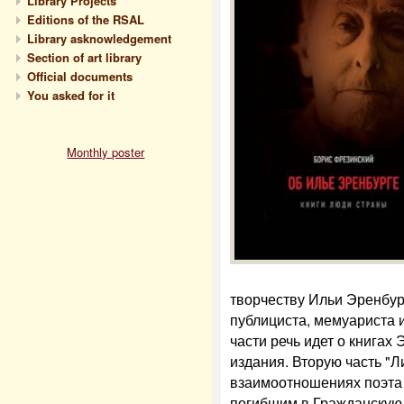
Library Projects
Editions of the RSAL
Library asknowledgement
Section of art library
Official documents
You asked for it
Monthly poster
творчеству Ильи Эренбург
публициста, мемуариста 
части речь идет о книгах 
издания. Вторую часть "Л
взаимоотношениях поэта 
погибшим в Гражданскую