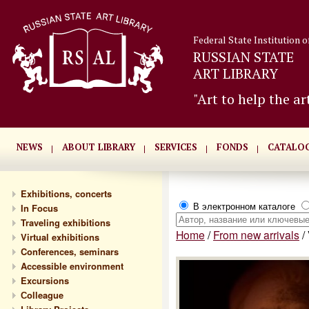
Federal State Institution o
RUSSIAN STATE
ART LIBRARY
"Art to help the ar
NEWS
ABOUT LIBRARY
SERVICES
FONDS
CATALO
Exhibitions, concerts
В электронном каталоге
In Focus
Traveling exhibitions
Home
/
From new arrivals
/
Virtual exhibitions
Conferences, seminars
Accessible environment
Excursions
Сolleague