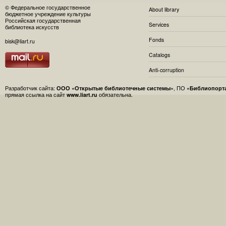
© Федеральное государственное
About library
бюджетное учреждение культуры
Российская государственная
Services
библиотека искусств
Fonds
bisk@liart.ru
Catalogs
Anti-corruption
Разработчик сайта:
ООО «Открытые библиотечные системы»
, ПО
«Библиопорт
прямая ссылка на сайт
www.liart.ru
обязательна.