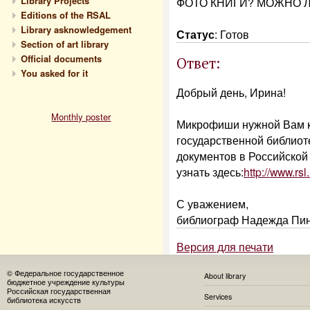
Library Projects
ФОТО КНИГИ? МОЖНО 
Editions of the RSAL
Library asknowledgement
Статус
:
Готов
Section of art library
Official documents
Ответ:
You asked for it
Добрый день, Ирина!
Monthly poster
Микрофиши нужной Вам к
государственной библиот
документов в Российской
узнать здесь:
http://www.rs
С уважением,
библиограф Надежда Пин
Версия для печати
© Федеральное государственное
About library
бюджетное учреждение культуры
Российская государственная
Services
библиотека искусств