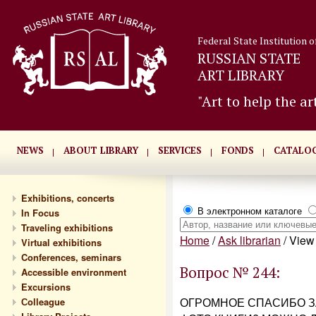
Federal State Institution o
RUSSIAN STATE
ART LIBRARY
"Art to help the ar
NEWS
ABOUT LIBRARY
SERVICES
FONDS
CATALO
Exhibitions, concerts
В электронном каталоге
In Focus
Traveling exhibitions
Home
/
Ask librarian
/
View 
Virtual exhibitions
Conferences, seminars
Вопрос № 244:
Accessible environment
Excursions
ОГРОМНОЕ СПАСИБО З
Сolleague