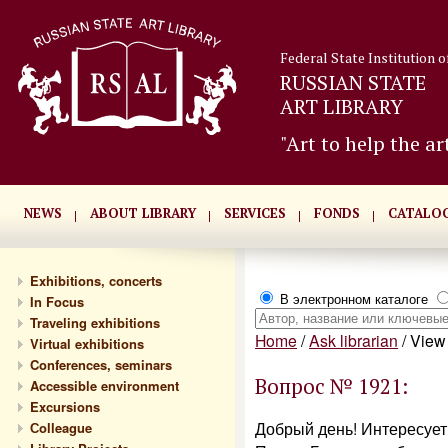
Federal State Institution o
RUSSIAN STATE
ART LIBRARY
"Art to help the ar
NEWS
ABOUT LIBRARY
SERVICES
FONDS
CATALO
Exhibitions, concerts
В электронном каталоге
In Focus
Traveling exhibitions
Home
/
Ask librarian
/
View 
Virtual exhibitions
Conferences, seminars
Вопрос № 1921:
Accessible environment
Excursions
Добрый день! Интересует
Сolleague