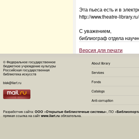
Эта пьеса есть и в элек
http://www.theatre-library.
С уважением,
библиограф отдела науч
Версия для печати
© Федеральное государственное
About library
бюджетное учреждение культуры
Российская государственная
Services
библиотека искусств
Fonds
bisk@liart.ru
Catalogs
Anti-corruption
Разработчик сайта:
ООО «Открытые библиотечные системы»
, ПО
«Библиопорт
прямая ссылка на сайт
www.liart.ru
обязательна.