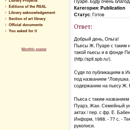
Library Projects
Пуаре. Буду очень благо
Editions of the RSAL
Категория: Publication
Library asknowledgement
Статус
:
Готов
Section of art library
Official documents
Ответ:
You asked for it
Добрый день, Ольга!
Пьесы Ж. Пуаре с таким 
Monthly poster
такой пьесы и в фонде П
(http://sptl.spb.ru/).
Судя по публикациям в Ин
под названием "Ловушка 
содержанию на пьесу Ж. 
Пьеса с таким названием 
Пуарэ, Жан. Семейный уи
актах / пер. с фр. Е. Бабе
Информ, 1988. - 77 с. - Т
рукописи.