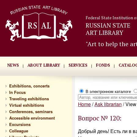
Federal State Institution o
RUSSIAN STATE
ART LIBRARY
"Art to help the ar
NEWS
ABOUT LIBRARY
SERVICES
FONDS
CATALO
Exhibitions, concerts
В электронном каталоге
In Focus
Traveling exhibitions
Home
/
Ask librarian
/
View 
Virtual exhibitions
Conferences, seminars
Вопрос № 120:
Accessible environment
Excursions
Добрый день! Есть ли в ва
Сolleague