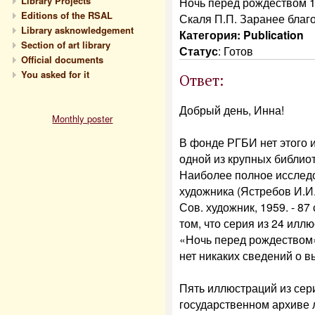
Library Projects
Ночь перед рождеством 1
Editions of the RSAL
Скаля П.П. Заранее благ
Library asknowledgement
Категория: Publication
Section of art library
Статус
:
Готов
Official documents
You asked for it
Ответ:
Добрый день, Инна!
Monthly poster
В фонде РГБИ нет этого 
одной из крупных библиот
Наиболее полное исслед
художника (Ястребов И.И.
Сов. художник, 1959. - 87
том, что серия из 24 илл
«Ночь перед рождеством»
нет никаких сведений о в
Пять иллюстраций из сер
государственном архиве 