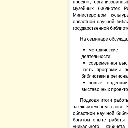
проект», организованны
музейных библиотек Ро
Министерством культу
областной научной библи
государственной библиоте
На семинаре обсужда
методические
деятельности;
современная выс
часть программы п
библиотеки в региона
новые тенденции
выставочных проекто
Подводя итоги работ
заключительном слове Н
областной научной библи
богатом опыте работы в
уникального кабинет