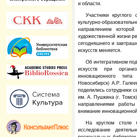
и области.
Участники круглого
культурно-образова
направлением которой
художественной жизни ре
сегодняшнего и завтрашн
искусств меняется.
Об интегративном под
искусств при органи
инновационного типа
Новосибирск) А.Р. Галее
поделились сотрудники с
им. А. Пушкина (г. Томс
направлениями работы
внимание инновационной 
На круглом столе 
исследование деятель
региональных библиотек