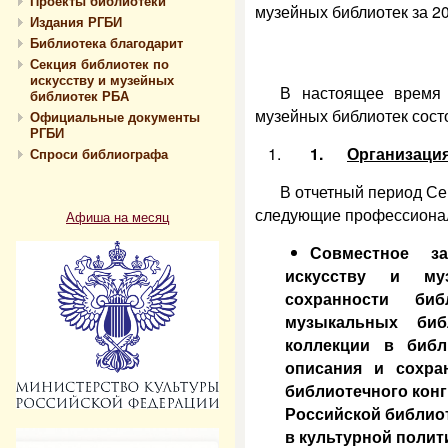
Проекты библиотеки
музейных библиотек за 20
Издания РГБИ
Библиотека благодарит
Секция библиотек по
искусству и музейных
В настоящее время 
библиотек РБА
музейных библиотек сост
Официальные документы
РГБИ
1.
Организаци
Спроси библиографа
В отчетный период С
следующие профессиона
Афиша на месяц
Совместное з
искусству и му
сохранности би
музыкальных биб
коллекции в библ
описания и сохр
библиотечного конг
Российской библио
в культурной полити