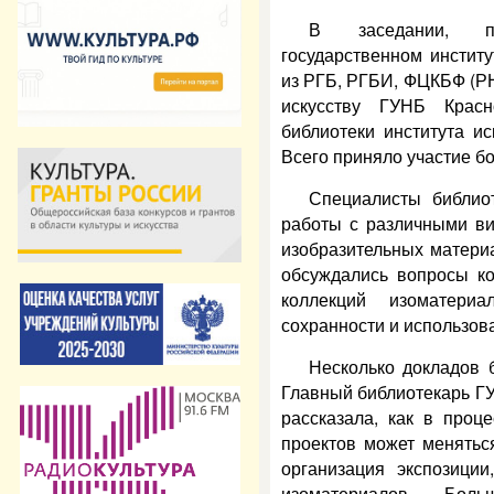
В заседании, п
государственном институ
из РГБ, РГБИ, ФЦКБФ (РН
искусству ГУНБ Красн
библиотеки института ис
Всего приняло участие бо
Специалисты библио
работы с различными ви
изобразительных материа
обсуждались вопросы ко
коллекций изоматери
сохранности и использов
Несколько докладов 
Главный библиотекарь Г
рассказала, как в проц
проектов может менятьс
организация экспозиции
изоматериалов. Больш