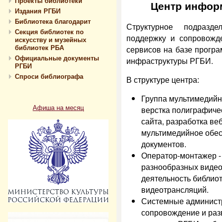
Проекты библиотеки
Центр инфор
Издания РГБИ
Библиотека благодарит
Структурное подразде
Секция библиотек по
поддержку и сопровожд
искусству и музейных
библиотек РБА
сервисов на базе програ
Официальные документы
инфраструктуры РГБИ.
РГБИ
Спроси библиографа
В структуре центра:
Группа мультимедийн
Афиша на месяц
верстка полиграфиче
сайта, разработка ве
мультимедийное обес
документов.
Оператор-монтажер -
разнообразных виде
деятельность библиот
видеотрансляций.
Системные админист
сопровождение и раз