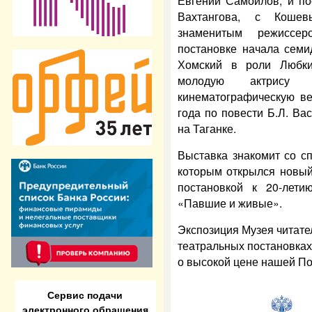
Евгений Самойлов, и по
Вахтангова, с Коше
знаменитым режиссе
постановке начала семи
Хомский в роли Любк
молодую актрису 
кинематографическую ве
года по повести Б.Л. Ва
на Таганке.
Выставка знакомит со с
которым открылся новый
постановкой к 20-лет
«Павшие и живые».
Экспозиция Музея читате
театральных постановка
о высокой цене нашей По
Сервис подачи
электронного обращения