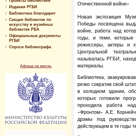
Проекты библиотеки
Отечественной войне»
Издания РГБИ
Библиотека благодарит
Новая экспозиция Музе
Секция библиотек по
Победы посвящена выд
искусству и музейных
библиотек РБА
войне, работа над кот
Официальные документы
годы, и теми, которые
РГБИ
режиссеры, актеры и х
Спроси библиографа
Центральной театрал
называлась РГБИ, наход
материалы.
Афиша на месяц
Библиотека, эвакуирова
резко сократив свой штат
в холодном здании, обс
которых готовили прог
проходила работа на
«Фронтом» А.Е. Корнейч
драмы под руководств
действующем в те годы т