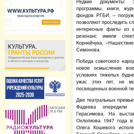
Редкие документы:
программы, книги, жур
фондов РГБИ, – погруж
позволяют проследить сл
интересные факты из е
резонанс имели
спек
Корнейчука, «Нашествие
Симонова.
Победа советского наро
новое осмысление вое
условиях тяжелых будн
ужас этих лет, не мо
посвященных военной те
Две театральных премье
Фадеева опередили 
Герасимова. На выста
Охлопкова 1947 года в
Олега Кошевого исполн