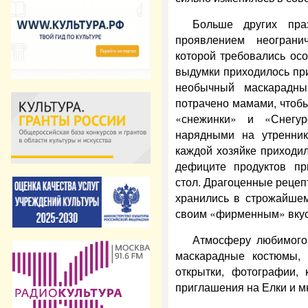
Больше других пр
проявлением неограни
которой требовались ос
выдумки приходилось при
необычный маскарадны
потрачено мамами, чтоб
«снежинки» и «Снегу
нарядными на утренник
каждой хозяйке приходил
дефиците продуктов пр
стол. Драгоценные рецеп
хранились в строжайшем
своим «фирменным» вку
Атмосферу любимого 
маскарадные костюмы, 
открытки, фотографии, 
приглашения на Елки и м