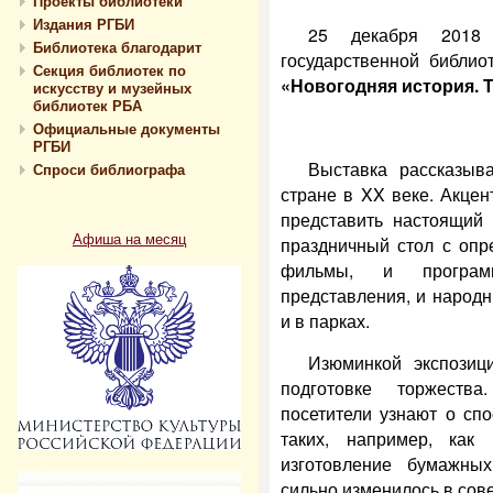
Проекты библиотеки
Издания РГБИ
25 декабря 2018
Библиотека благодарит
государственной библио
Секция библиотек по
«Новогодняя история. 
искусству и музейных
библиотек РБА
Официальные документы
РГБИ
Выставка рассказыв
Спроси библиографа
стране в XX веке. Акцен
представить настоящий 
Афиша на месяц
праздничный стол с оп
фильмы, и програм
представления, и народн
и в парках.
Изюминкой экспозиц
подготовке торжеств
посетители узнают о сп
таких, например, как
изготовление бумажны
сильно изменилось в сове