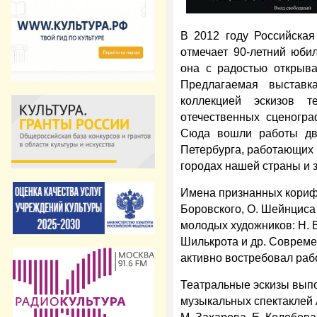
В
2012 году Российская
отмечает 90-летний юбил
она с радостью открыва
Предлагаемая выставк
коллекцией эскизов т
отечественных сценогра
Сюда вошли работы дв
Петербурга, работающих н
городах нашей страны и 
Имена признанных корифе
Боровского, О. Шейнциса
молодых художников: Н. В
Шилькрота и др. Совреме
активно востребовал раб
Театральные эскизы вып
музыкальных спектаклей А