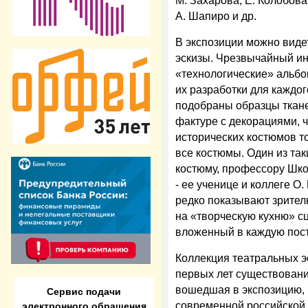
М. Захарова, Е. Колобова
А. Шапиро и др.
В экспозиции можно видет
эскизы. Чрезвычайный и
«технологические» альбо
их разработки для каждог
подобраны образцы ткане
фактуре с декорациями, 
исторических костюмов то
все костюмы. Один из та
костюму, профессору Шко
- ее ученице и коллеге О
редко показывают зрител
на «творческую кухню» с
вложенный в каждую пост
Коллекция театральных э
первых лет существовани
вошедшая в экспозицию, 
Сервис подачи
электронного обращения
современной российской 