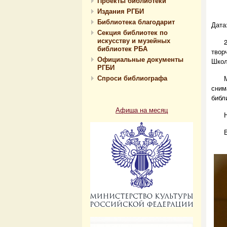
Проекты библиотеки
Издания РГБИ
Библиотека благодарит
Дата
Секция библиотек по
искусству и музейных
библиотек РБА
твор
Официальные документы
Школ
РГБИ
Спроси библиографа
сним
библ
Афиша на месяц