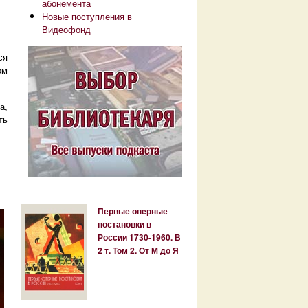
абонемента
Новые поступления в
Видеофонд
ся
ом
а,
ть
Первые оперные
постановки в
России 1730-1960. В
2 т. Том 2. От М до Я