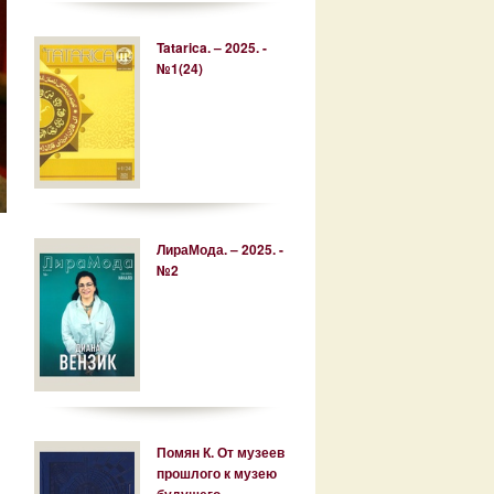
Tatarica. – 2025. -
№1(24)
ЛираМода. – 2025. -
№2
Помян К. От музеев
прошлого к музею
будущего