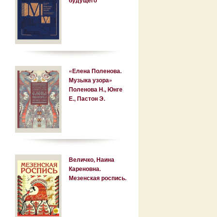
«Елена Поленова.
Музыка узора»
Поленова Н., Юнге
Е., Пастон Э.
Величко, Наина
Кареновна.
Мезенская роспись.