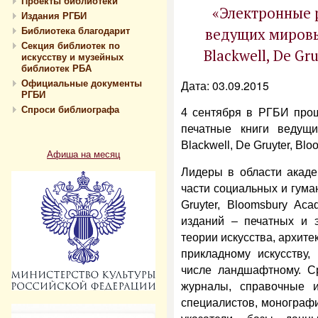
Проекты библиотеки
«Электронные 
Издания РГБИ
Библиотека благодарит
ведущих мировых
Секция библиотек по
Blackwell, De Gr
искусству и музейных
библиотек РБА
Официальные документы
Дата: 03.09.2015
РГБИ
Спроси библиографа
4 сентября в РГБИ про
печатные книги ведущих
Blackwell, De Gruyter, Bl
Афиша на месяц
Лидеры в области акаде
части социальных и гумани
Gruyter, Bloomsbury Ac
изданий – печатных и 
теории искусства, архите
прикладному искусству, 
числе ландшафтному. Ср
журналы, справочные 
специалистов, монограф