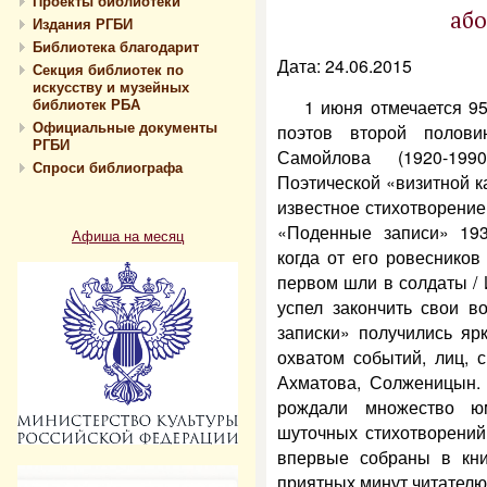
Проекты библиотеки
аб
Издания РГБИ
Библиотека благодарит
Дата: 24.06.2015
Секция библиотек по
искусству и музейных
библиотек РБА
1 июня отмечается 95
Официальные документы
поэтов второй полов
РГБИ
Самойлова (1920-199
Спроси библиографа
Поэтической «визитной к
известное стихотворение
«Поденные записи» 193
Афиша на месяц
когда от его ровесников 
первом шли в солдаты / 
успел закончить свои в
записки» получились яр
охватом событий, лиц, 
Ахматова, Солженицын. 
рождали множество юм
шуточных стихотворений 
впервые собраны в кни
приятных минут читателю