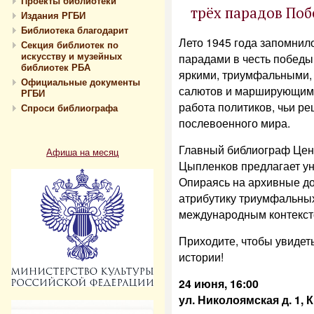
Проекты библиотеки
трёх парадов Поб
Издания РГБИ
Библиотека благодарит
Лето 1945 года запомнил
Секция библиотек по
искусству и музейных
парадами в честь победы
библиотек РБА
яркими, триумфальными, 
Официальные документы
салютов и марширующим
РГБИ
работа политиков, чьи р
Спроси библиографа
послевоенного мира.
Главный библиограф Цен
Афиша на месяц
Цыпленков предлагает ун
Опираясь на архивные д
атрибутику триумфальных
международным контекст
Приходите, чтобы увидет
истории!
24 июня, 16:00
ул. Николоямская д. 1,