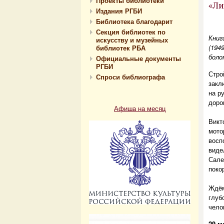
Проекты библиотеки
«Ли
Издания РГБИ
Библиотека благодарит
Секция библиотек по
Книг
искусству и музейных
(194
библиотек РБА
боло
Официальные документы
РГБИ
Стро
Спроси библиографа
закл
на р
доро
Афиша на месяц
Викт
мото
восп
виде
Сале
поко
Ждём
глуб
чело
29 м