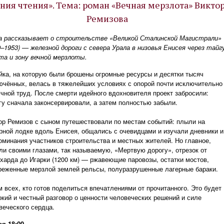
ния чтения». Тема: роман «Вечная мерзлота» Викто
Ремизова
а рассказывает о строительстве «Великой Сталинской Магистрали»
9–1953) — железной дороги с севера Урала в низовья Енисея через тайг
та и зону вечной мерзлоты.
йка, на которую были брошены огромные ресурсы и десятки тысяч
ючённых, велась в тяжелейших условиях с опорой почти исключительно
учной труд. После смерти идейного вдохновителя проект забросили:
гу сначала законсервировали, а затем полностью забыли.
ор Ремизов с сыном путешествовали по местам событий: плыли на
рной лодке вдоль Енисея, общались с очевидцами и изучали дневники и
оминания участников строительства и местных жителей. Но главное,
ли своими глазами, так называемую, «Мертвую дорогу», отрезок от
харда до Игарки (1200 км) — ржавеющие паровозы, остатки мостов,
реженные мерзлой землей рельсы, полуразрушенные лагерные бараки.
 всех, кто готов поделиться впечатлениями от прочитанного. Это будет
окий и честный разговор о ценности человеческих решений и силе
веческого сердца.
ая 18:00