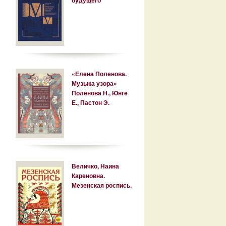
«Елена Поленова.
Музыка узора»
Поленова Н., Юнге
Е., Пастон Э.
Величко, Наина
Кареновна.
Мезенская роспись.