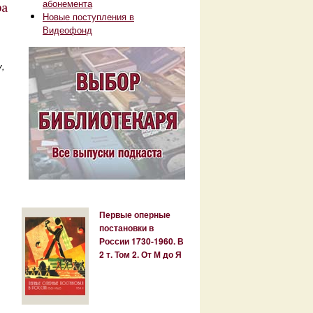
абонемента
ра
Новые поступления в
Видеофонд
у,
Первые оперные
постановки в
России 1730-1960. В
2 т. Том 2. От М до Я