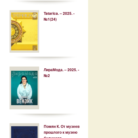
Tatarica. – 2025. -
№1(24)
ЛираМода. – 2025. -
№2
Помян К. От музеев
прошлого к музею
будущего