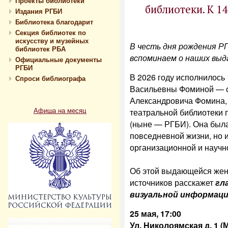
Проекты библиотеки
библиотеки. К 1
Издания РГБИ
Библиотека благодарит
Секция библиотек по
искусству и музейных
В честь дня рождения Р
библиотек РБА
вспоминаем о наших вы
Официальные документы
РГБИ
В 2026 году исполнилось
Спроси библиографа
Васильевны Фоминой — с
Александровича Фомина, 
Афиша на месяц
театральной библиотеки 
(ныне — РГБИ). Она была
повседневной жизни, но 
организационной и научн
Об этой выдающейся жен
источников расскажет
гл
визуальной информаци
25 мая, 17:00
Ул. Николоямская д. 1 (