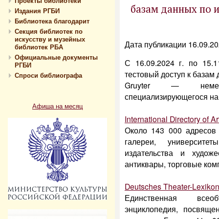
Проекты библиотеки
базам данных по и
Издания РГБИ
Библиотека благодарит
Секция библиотек по
искусству и музейных
Дата публикации 16.09.2
библиотек РБА
Официальные документы
С 16.09.2024 г. по 15.
РГБИ
тестовый доступ к базам 
Спроси библиографа
Gruyter — немецк
специализирующегося на
Афиша на месяц
International Directory of Ar
Около 143 000 адресов
галереи, университе
издательства и худож
антиквары, торговые ком
Deutsches Theater-Lexikon
Единственная всеоб
энциклопедия, посвяще