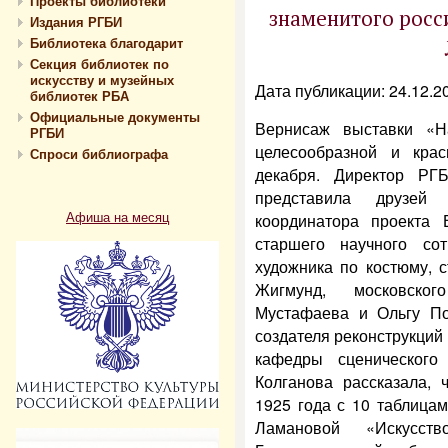
Проекты библиотеки
знаменитого рос
Издания РГБИ
Библиотека благодарит
Секция библиотек по
искусству и музейных
Дата публикации: 24.12.2
библиотек РБА
Официальные документы
Вернисаж выставки «Н
РГБИ
целесообразной и кра
Спроси библиографа
декабря. Директор РГ
представила друзей
Афиша на месяц
координатора проекта 
старшего научного со
художника по костюму, 
Жигмунд, московско
Мустафаева и Ольгу Пол
создателя реконструкций
кафедры сценического
Колганова рассказала, 
1925 года с 10 таблица
Ламановой «Искусс