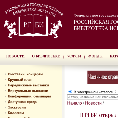
Федеральное государст
РОССИЙСКАЯ ГО
БИБЛИОТЕКА ИС
НОВОСТИ
О БИБЛИОТЕКЕ
УСЛУГИ
ФОНДЫ
КАТ
Выставки, концерты
Крупный план
Передвижные выставки
Виртуальные выставки
В электронном каталоге
Конференции, семинары
Доступная среда
Начало
/
Новости
/
Экскурсии
Коллегам
В РГБИ открыл