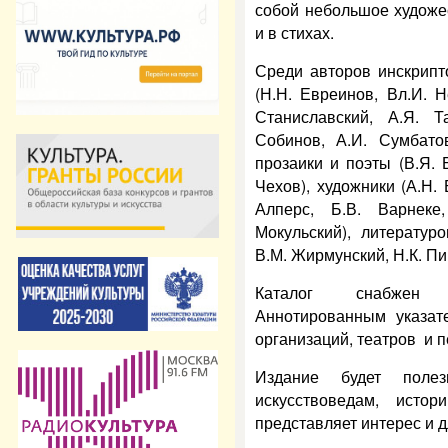
собой небольшое художес
и в стихах.
Среди авторов инскрипт
(Н.Н. Евреинов, Вл.И. Н
Станиславский, А.Я. Т
Собинов, А.И. Сумбато
прозаики и поэты (В.Я. Б
Чехов), художники (А.Н. 
Алперс, Б.В. Варнеке
Мокульский), литератур
В.М. Жирмунский, Н.К. Пи
Каталог снабжен в
Аннотированным указат
организаций, театров и 
Издание будет полезн
искусствоведам, исто
представляет интерес и 