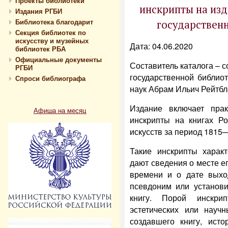
Проекты библиотеки
инскрипты на изд
Издания РГБИ
Библиотека благодарит
государственн
Секция библиотек по
искусству и музейных
Дата: 04.06.2020
библиотек РБА
Официальные документы
Составитель каталога – с
РГБИ
государственной библиот
Спроси библиографа
наук Абрам Ильич Рейтбл
Издание включает прак
Афиша на месяц
инскрипты на книгах Ро
искусств за период 1815—1
Такие инскрипты характ
дают сведения о месте 
времени и о дате выход
псевдоним или установ
книгу. Порой инскри
эстетических или научн
создавшего книгу, ист