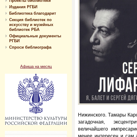
Проекты библиотеки
Издания РГБИ
Библиотека благодарит
Секция библиотек по
искусству и музейных
библиотек РБА
Официальные документы
РГБИ
Спроси библиографа
Афиша на месяц
Нижинского. Тамары Карс
загадочная, эксцент
величайшего импресари
менее интересен и сам 