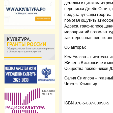
деталям и цитатам из ро
переписки Джейн Остин, 
предстанут сады георгиан
помогая ощутить атмосфе
Адреса, график посещени
мероприятий позволят ту
заинтересовавшие их анг
Об авторах
Кем Уилсон – писательниц
Живет в Висконсине и мн
Общества поклонников Д
Селия Симпсон – главны
Чотэнэ, Хэмпшир.
ISBN 978-5-387-00093-5