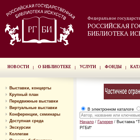
Федеральное государст
РОССИЙСКАЯ ГО
БИБЛИОТЕКА ИС
НОВОСТИ
О БИБЛИОТЕКЕ
УСЛУГИ
ФОНДЫ
КАТ
Выставки, концерты
Крупный план
Передвижные выставки
Виртуальные выставки
В электронном каталоге
Конференции, семинары
Доступная среда
Начало
/
Галерея
/
Выставка "Т
Экскурсии
РГБИ"
Коллегам