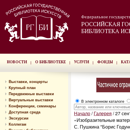
Федеральное государст
РОССИЙСКАЯ ГО
БИБЛИОТЕКА ИС
НОВОСТИ
О БИБЛИОТЕКЕ
УСЛУГИ
ФОНДЫ
КАТ
Выставки, концерты
Крупный план
Передвижные выставки
Виртуальные выставки
В электронном каталоге
Конференции, семинары
Доступная среда
Начало
/
Галерея
/
27 сен
Экскурсии
«Изобразительные матери
Коллегам
С. Пушкина "Борис Годун