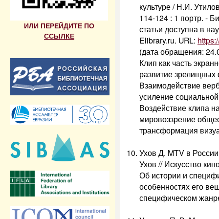
культуре / Н.И. Утилова
114-124 : 1 портр. - Б
ИЛИ ПЕРЕЙДИТЕ ПО
статьи доступна в на
ССЫЛКЕ
Elibrary.ru. URL:
https:
(дата обращения: 24.0
Клип как часть экран
развитие зрелищных 
Взаимодействие верб
усиление социальной
Воздействие клипа н
мировоззрение обще
трансформация визуа
Ухов Д. MTV в России
Ухов // Искусство кино.
Об истории и специф
особенностях его вещ
специфическом жанре