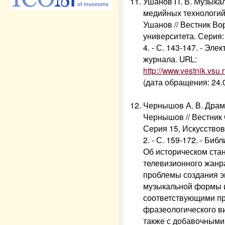
Ушанов П. В. Музыка
медийных технологий:
Ушанов // Вестник Во
университета. Серия:
4. - С. 143-147. - Эл
журнала. URL:
http://www.vestnik.vsu
(дата обращения: 24.0
Чернышов А. В. Драма
Чернышов // Вестник 
Серия 15, Искусствове
2. - С. 159-172. - Библ
Об историческом ста
телевизионного жанр
проблемы создания э
музыкальной формы и
соответствующими пр
фразеологического в
также с добавочными