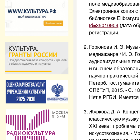
поле медиаобразования.
Электронная копия ст
библиотеке Elibrary.r
id=35010904
(дата об
регистрации.
Горюнова И. Э. Музы
медиажанра / И. Э. 
аудиовизуальные тех
и высшем образовани
научно-практической 
Петерб. гос. гуманита
СПбГУП, 2015. - С. 18
Нет в РГБИ. Имеется
Журкова Д. А. Конце
классическую музыку /
XXI века : проблемы и 
искусствознания. - М