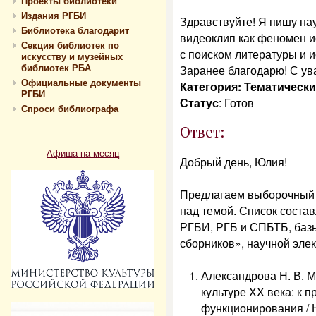
Проекты библиотеки
Издания РГБИ
Здравствуйте! Я пишу на
Библиотека благодарит
видеоклип как феномен и
Секция библиотек по
с поиском литературы и 
искусству и музейных
библиотек РБА
Заранее благодарю! С у
Официальные документы
Категория: Тематическ
РГБИ
Статус
:
Готов
Спроси библиографа
Ответ:
Афиша на месяц
Добрый день, Юлия!
Предлагаем выборочный 
над темой. Список соста
РГБИ, РГБ и СПБТБ, баз
сборников», научной элект
Александрова Н. В. 
культуре XX века: к 
функционирования / Н