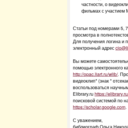
частности, о видеокл
фильмах с участием 
Статьи под номерами 5, 7
просмотра в полнотексто
Для получения логина и 
электронный адрес
cio@li
Вы можете самостоятельн
помощью электронного ка
http://opac.liart.ru/wlib/
. Пр
видеоклип* (знак * отсек
воспользоваться научны
Elibrary.ru
https://elibrary.ru
поисковой системой по 
https://scholar.google.com
.
С уважением,
библиограф Ольга Никол