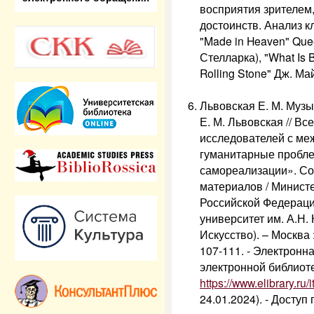
восприятия зрителем
достоинств. Анализ кли
"Made in Heaven" Qu
Стелларка), "What Is 
Rolling Stone" Дж. Май
Львовская Е. М. Музы
Е. М. Львовская // 
исследователей с ме
гуманитарные пробл
самореализации». Со
материалов / Минист
Российской Федераци
университет им. А.Н.
Искусство). – Москва :
107-111. - Электронн
электронной библиотек
https://www.elibrary.r
24.01.2024). - Доступ