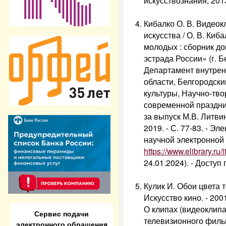
искусствознания, 2013
Кибалко О. В. Видео
искусства / О. В. Киб
молодых : сборник д
эстрада России» (г. Б
Департамент внутрен
области, Белгородски
культуры, Научно-тв
современной праздни
за выпуск М.В. Литви
2019. - С. 77-83. - Э
научной электронной б
https://www.elibrary.r
24.01.2024). - Доступ
Кулик И. Обои цвета т
Искусство кино. - 2001.
О клипах (видеоклипа
Сервис подачи
телевизионного филь
электронного обращения