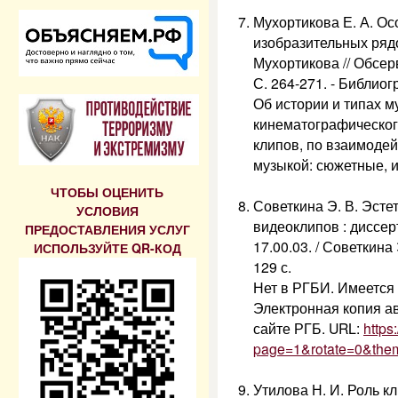
Мухортикова Е. А. О
изобразительных ряд
Мухортикова // Обсерва
С. 264-271. - Библиогр
Об истории и типах 
кинематографическог
клипов, по взаимодей
музыкой: сюжетные, 
ЧТОБЫ ОЦЕНИТЬ
Советкина Э. В. Эст
УСЛОВИЯ
видеоклипов : диссерт
ПРЕДОСТАВЛЕНИЯ УСЛУГ
17.00.03. / Советкина
ИСПОЛЬЗУЙТЕ QR-КОД
129 с.
Нет в РГБИ. Имеется
Электронная копия а
сайте РГБ. URL:
https
page=1&rotate=0&the
Утилова Н. И. Роль к